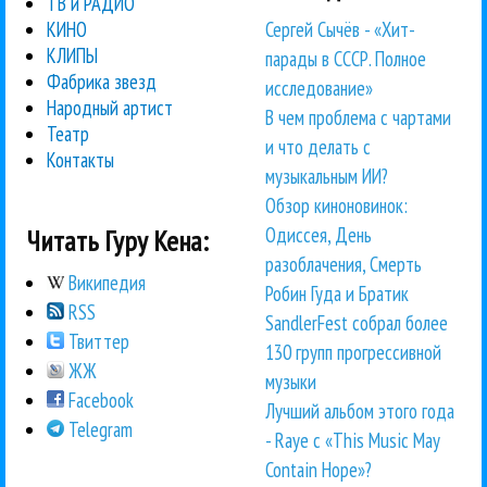
ТВ и РАДИО
Сергей Сычёв - «Хит-
КИНО
КЛИПЫ
парады в СССР. Полное
Фабрика звезд
исследование»
Народный артист
В чем проблема с чартами
Театр
и что делать с
Контакты
музыкальным ИИ?
Обзор киноновинок:
Одиссея, День
Читать Гуру Кена:
разоблачения, Смерть
Википедия
Робин Гуда и Братик
RSS
SandlerFest собрал более
Твиттер
130 групп прогрессивной
ЖЖ
музыки
Facebook
Лучший альбом этого года
Telegram
- Raye с «This Music May
Contain Hope»?