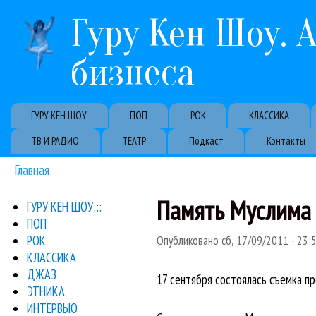
Гуру Кен Шоу. 
бизнеса
Primary links
ГУРУ КЕН ШОУ
ПОП
РОК
КЛАССИКА
ТВ И РАДИО
ТЕАТР
Подкаст
Контакты
Главная
Вы здесь
Память Муслима 
ГУРУ КЕН ШОУ:::
ПОП
РОК
Опубликовано
сб, 17/09/2011 - 23:
КЛАССИКА
ДЖАЗ
17 сентября состоялась съемка п
ЭТНИКА
ИНТЕРВЬЮ