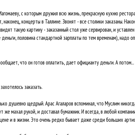
Магомаеву, с которым дружил всю жизнь, прекрасную кухню рестора
т, наконец, концерты в Таллине. Звонят - все столики заказаны. Нак
видят такую картину - заказанный стол уже сервирован, и уставле
 деньги, половина стандартной зарплаты по тем временам), надо оп
общает, что он готов оплатить, дает официанту деньги. А потом...
 захотелось заказать.
лько душевно щедрый. Арас Агаларов вспоминал, что Муслим никогда
т же махал рукой, и доставал бумажник. И всегда, в любой компании
сцене и в жизни. Это очень редко бывает даже среди больших арти