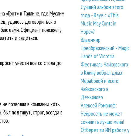
Лучший альбом этого
на «Грот» в Таллине, где Муслим
года - Raye с «This
онец, удалось договориться о
Music May Contain
н блюдами. Официант поясняет,
Hope»?
латить и садиться.
Владимир
Преображенский - Magic
Hands of Victoria
 просит унести все со стола до
Фестиваль Чайковского
в Клину вобрал джаз
Мерабовой и всего
Чайковского в
Демьяново
 не позволял в компании хоть
Алексей Романоф:
, был подтянут, строг, всегда в
Нейросеть не может
стов.
сочинить лучше меня!
Отберет ли ИИ работу у