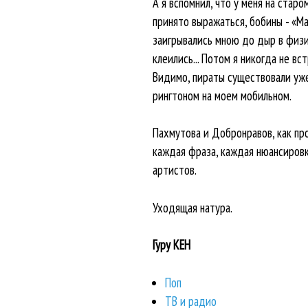
А я вспомнил, что у меня на стар
принято выражаться, бобины - «Ма
заигрывались мною до дыр в физич
клеились... Потом я никогда не вс
Видимо, пираты существовали уже
рингтоном на моем мобильном.
Пахмутова и Добронравов, как про
каждая фраза, каждая нюансировк
артистов.
Уходящая натура.
Гуру КЕН
Поп
ТВ и радио