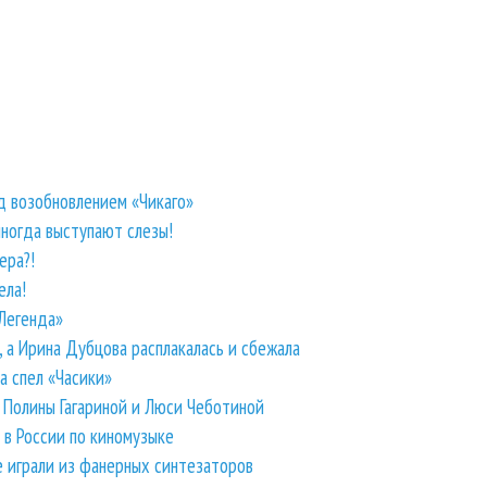
д возобновлением «Чикаго»
иногда выступают слезы!
ера?!
ела!
 Легенда»
 а Ирина Дубцова расплакалась и сбежала
та спел «Часики»
й Полины Гагариной и Люси Чеботиной
 в России по киномузыке
е играли из фанерных синтезаторов