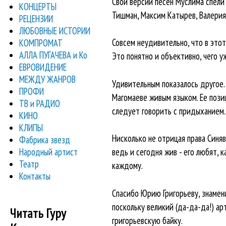
Свои версии песен Муслима спели
КОНЦЕРТЫ
Тишман, Максим Катырев, Валерия
РЕЦЕНЗИИ
ЛЮБОВНЫЕ ИСТОРИИ
Совсем неудивительно, что в это
КОМПРОМАТ
АЛЛА ПУГАЧЕВА и Ко
Это понятно и объективно, чего у
ЕВРОВИДЕНИЕ
МЕЖДУ ЖАНРОВ
Удивительным показалось другое. 
ПРОФИ
Магомаеве живым языком. Ее пози
ТВ и РАДИО
следует говорить с придыханием.
КИНО
КЛИПЫ
Нисколько не отрицая права Синяв
Фабрика звезд
Народный артист
ведь и сегодня жив - его любят, к
Театр
каждому.
Контакты
Спасибо Юрию Григорьеву, знамени
поскольку великий (да-да-да!) ар
Читать Гуру
григорьевскую байку.