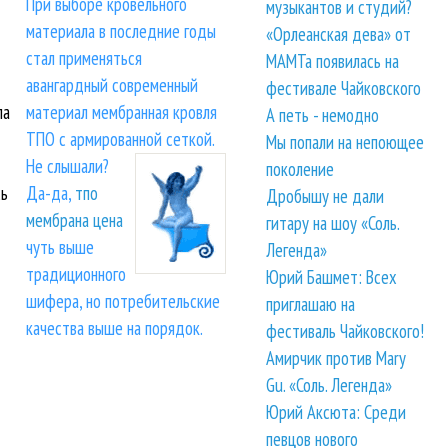
При выборе кровельного
музыкантов и студий?
материала в последние годы
«Орлеанская дева» от
стал применяться
МАМТа появилась на
авангардный современный
фестивале Чайковского
ла
материал мембранная кровля
А петь - немодно
ТПО с армированной сеткой.
Мы попали на непоющее
Не слышали?
поколение
Да-да,
тпо
сь
Дробышу не дали
мембрана цена
гитару на шоу «Соль.
чуть выше
Легенда»
традиционного
Юрий Башмет: Всех
шифера, но потребительские
приглашаю на
качества выше на порядок.
фестиваль Чайковского!
Амирчик против Mary
Gu. «Соль. Легенда»
Юрий Аксюта: Среди
певцов нового