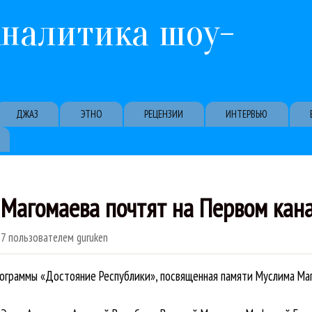
Перейти к основному содержанию
Аналитика шоу-
ДЖАЗ
ЭТНО
РЕЦЕНЗИИ
ИНТЕРВЬЮ
Магомаева почтят на Первом кан
57
пользователем
guruken
рограммы «Достояние Республики», посвященная памяти Муслима Ма