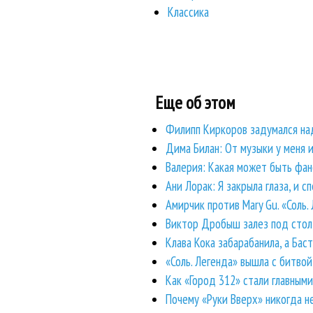
Классика
Еще об этом
Филипп Киркоров задумался на
Дима Билан: От музыки у меня 
Валерия: Какая может быть фан
Ани Лорак: Я закрыла глаза, и сп
Амирчик против Mary Gu. «Соль.
Виктор Дробыш залез под стол,
Клава Кока забарабанила, а Бас
«Соль. Легенда» вышла с битво
Как «Город 312» стали главными
Почему «Руки Вверх» никогда н