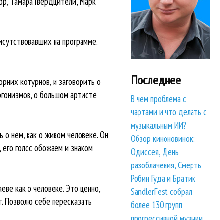
ор, Тамара Гвердцители, Марк
исутствовавших на программе.
Последнее
орних котурнов, и заговорить о
ргонизмов, о большом артисте
В чем проблема с
чартами и что делать с
музыкальным ИИ?
 о нем, как о живом человеке. Он
Обзор киноновинок:
, его голос обожаем и знаком
Одиссея, День
разоблачения, Смерть
Робин Гуда и Братик
ве как о человеке. Это ценно,
SandlerFest собрал
г. Позволю себе пересказать
более 130 групп
прогрессивной музыки