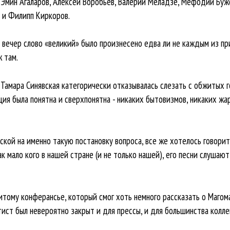
 Эмин Агаларов, Алексей Воробьев, Валерий Меладзе, Мефодий Буж
 и Филипп Киркоров.
т вечер слово «великий» было произнесено едва ли не каждым из пр
ж там.
Тамара Синявская категорически отказывалась слезать с обжитых г
ция была понятна и сверхпонятна - никаких бытовизмов, никаких жа
ской на именно такую постановку вопроса, все же хотелось говорить
ак мало кого в нашей стране (и не только нашей), его песни слушают
тому конферансье, который смог хоть немного рассказать о Магомае
тист был невероятно закрыт и для прессы, и для большинства колле