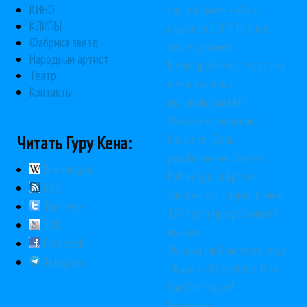
Сергей Сычёв - «Хит-
КИНО
КЛИПЫ
парады в СССР. Полное
Фабрика звезд
исследование»
Народный артист
В чем проблема с чартами
Театр
и что делать с
Контакты
музыкальным ИИ?
Обзор киноновинок:
Одиссея, День
Читать Гуру Кена:
разоблачения, Смерть
Википедия
Робин Гуда и Братик
RSS
SandlerFest собрал более
Твиттер
130 групп прогрессивной
ЖЖ
музыки
Facebook
Лучший альбом этого года
Telegram
- Raye с «This Music May
Contain Hope»?
Владимир