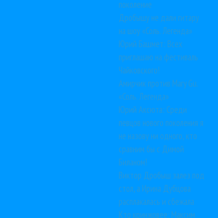
поколение
Дробышу не дали гитару
на шоу «Соль. Легенда»
Юрий Башмет: Всех
приглашаю на фестиваль
Чайковского!
Амирчик против Mary Gu.
«Соль. Легенда»
Юрий Аксюта: Среди
певцов нового поколения я
не назову ни одного, кто
сравним бы с Димой
Биланом!
Виктор Дробыш залез под
стол, а Ирина Дубцова
расплакалась и сбежала
Кто кринжовее: Максим