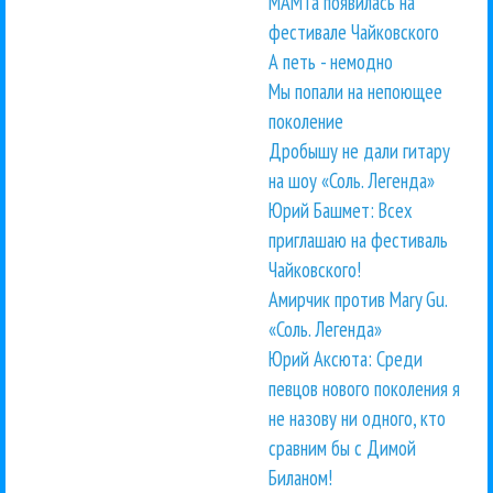
МАМТа появилась на
фестивале Чайковского
А петь - немодно
Мы попали на непоющее
поколение
Дробышу не дали гитару
на шоу «Соль. Легенда»
Юрий Башмет: Всех
приглашаю на фестиваль
Чайковского!
Амирчик против Mary Gu.
«Соль. Легенда»
Юрий Аксюта: Среди
певцов нового поколения я
не назову ни одного, кто
сравним бы с Димой
Биланом!