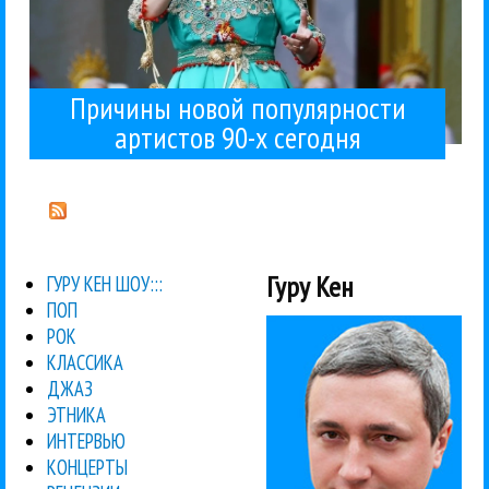
Причины новой популярности
артистов 90-х сегодня
Гуру Кен
ГУРУ КЕН ШОУ:::
ПОП
РОК
КЛАССИКА
ДЖАЗ
ЭТНИКА
ИНТЕРВЬЮ
КОНЦЕРТЫ