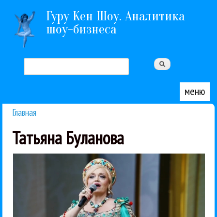
Перейти к основному содержанию
Гуру Кен Шоу. Аналитика
шоу-бизнеса
Поиск
Форма поиска
меню
Главная
Вы здесь
Татьяна Буланова
всегда...
главных тут. Во-первых, в музыке, как и в моде,
конца получилось раскрыть мысли, добавлю пару
новой популярности артистов 90-х. В эфире не до
Сегодня на РБК в программе ЧЭЗ выступал на тему
Кадышева
Поп
Татьяна Буланова
Гуру Кен Шоу:::
Комбинация
Ласковый май
Надежда
18 / 07 / 2025
сегодня
популярности артистов 90-х
Причины новой