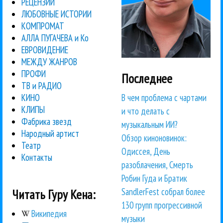
РЕЦЕНЗИИ
ЛЮБОВНЫЕ ИСТОРИИ
КОМПРОМАТ
АЛЛА ПУГАЧЕВА и Ко
ЕВРОВИДЕНИЕ
МЕЖДУ ЖАНРОВ
ПРОФИ
Последнее
ТВ и РАДИО
В чем проблема с чартами
КИНО
КЛИПЫ
и что делать с
Фабрика звезд
музыкальным ИИ?
Народный артист
Обзор киноновинок:
Театр
Одиссея, День
Контакты
разоблачения, Смерть
Робин Гуда и Братик
SandlerFest собрал более
Читать Гуру Кена:
130 групп прогрессивной
Википедия
музыки