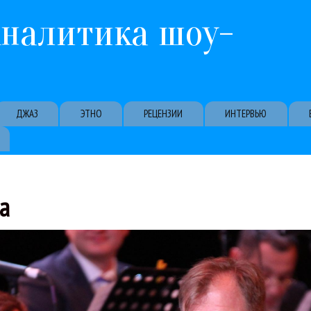
Перейти к основному содержанию
Аналитика шоу-
ДЖАЗ
ЭТНО
РЕЦЕНЗИИ
ИНТЕРВЬЮ
ta
ия — расскажем обо всем. Начать лучше со статистики, потому 
ebel Jazz Party прошел 28-30 августа в Крыму. Скандалы, открове
Долина
Сергей Головня
Энвер Измайлов
Яков Окунь
alo Rubalcaba
Koktebel Jazz Party
Stefano di Battista
Will Johns
Джаз
Игорь Б
02 / 09 / 2015
2015
роятные приключения джаза в Крыму: Koktebel Jazz 