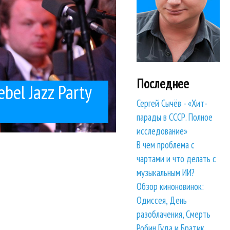
Последнее
el Jazz Party
Сергей Сычёв - «Хит-
парады в СССР. Полное
исследование»
В чем проблема с
чартами и что делать с
музыкальным ИИ?
Обзор киноновинок:
Одиссея, День
разоблачения, Смерть
Робин Гуда и Братик