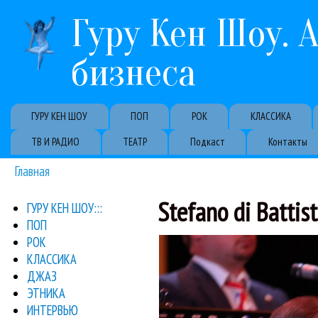
Гуру Кен Шоу. 
бизнеса
Primary links
ГУРУ КЕН ШОУ
ПОП
РОК
КЛАССИКА
ТВ И РАДИО
ТЕАТР
Подкаст
Контакты
Главная
Вы здесь
Stefano di Battis
ГУРУ КЕН ШОУ:::
ПОП
джазу, открыт
Джазовый фестиваль Kokt
РОК
Ada Dyer
De Phazz
Gonz
КЛАССИКА
Неве
ДЖАЗ
ЭТНИКА
ИНТЕРВЬЮ