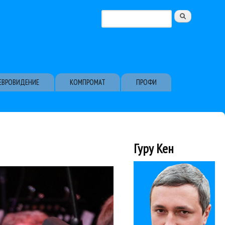
Поиск
Форма поиска
ЕВРОВИДЕНИЕ
КОМПРОМАТ
ПРОФИ
Гуру Кен
что пришлось...
ния, признания в любви к
утман
Концерты
Лариса
Party