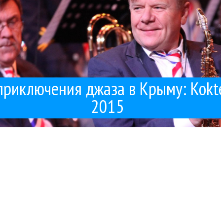
риключения джаза в Крыму: Kokteb
2015