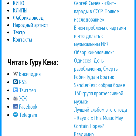
Сергей Сычёв - «Хит-
КИНО
КЛИПЫ
парады в СССР. Полное
Фабрика звезд
исследование»
Народный артист
В чем проблема с чартами
Театр
и что делать с
Контакты
музыкальным ИИ?
Обзор киноновинок:
Одиссея, День
Читать Гуру Кена:
разоблачения, Смерть
Википедия
Робин Гуда и Братик
RSS
SandlerFest собрал более
Твиттер
130 групп прогрессивной
ЖЖ
музыки
Facebook
Лучший альбом этого года
Telegram
- Raye с «This Music May
Contain Hope»?
Владимир