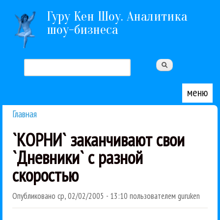
Перейти к основному содержанию
Гуру Кен Шоу. Аналитика
шоу-бизнеса
Поиск
Форма поиска
меню
Главная
Вы здесь
`КОРНИ` заканчивают свои
`Дневники` с разной
скоростью
Опубликовано
ср, 02/02/2005 - 13:10
пользователем
guruken