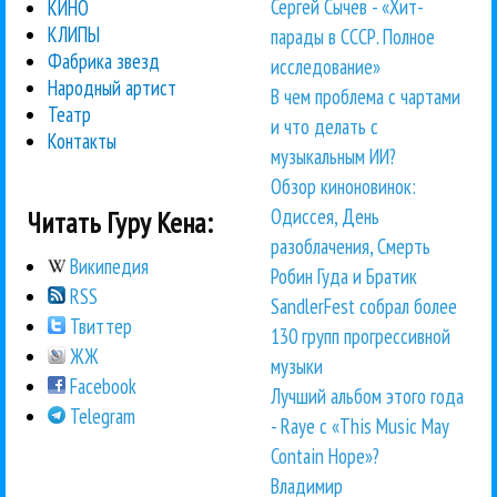
Сергей Сычёв - «Хит-
КИНО
КЛИПЫ
парады в СССР. Полное
Фабрика звезд
исследование»
Народный артист
В чем проблема с чартами
Театр
и что делать с
Контакты
музыкальным ИИ?
Обзор киноновинок:
Одиссея, День
Читать Гуру Кена:
разоблачения, Смерть
Википедия
Робин Гуда и Братик
RSS
SandlerFest собрал более
Твиттер
130 групп прогрессивной
ЖЖ
музыки
Facebook
Лучший альбом этого года
Telegram
- Raye с «This Music May
Contain Hope»?
Владимир