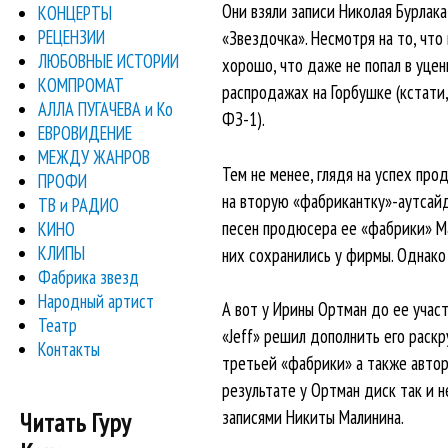
Они взяли записи Николая Бурлака
КОНЦЕРТЫ
РЕЦЕНЗИИ
«Звездочка». Несмотря на то, что
ЛЮБОВНЫЕ ИСТОРИИ
хорошо, что даже не попал в уцен
КОМПРОМАТ
распродажах на Горбушке (кстати
АЛЛА ПУГАЧЕВА и Ко
ФЗ-1).
ЕВРОВИДЕНИЕ
МЕЖДУ ЖАНРОВ
Тем не менее, глядя на успех про
ПРОФИ
на вторую «фабрикантку»-аутсайд
ТВ и РАДИО
песен продюсера ее «фабрики» Ма
КИНО
КЛИПЫ
них сохранились у фирмы. Однако
Фабрика звезд
Народный артист
А вот у Ирины Ортман до ее участ
Театр
«Jeff» решил дополнить его раск
Контакты
третьей «фабрики» а также автор
результате у Ортман диск так и 
записями Никиты Малинина.
Читать Гуру