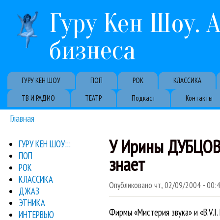
Гуру Кен Шоу. 
бизнеса
Primary links
ГУРУ КЕН ШОУ
ПОП
РОК
КЛАССИКА
ТВ И РАДИО
ТЕАТР
Подкаст
Контакты
Главная
Вы здесь
У Ирины ДУБЦОВО
ГУРУ КЕН ШОУ:::
ПОП
знает
РОК
КЛАССИКА
Опубликовано
чт, 02/09/2004 - 00:
ДЖАЗ
ЭТНИКА
Фирмы «Мистерия звука» и «B.V.I.
ИНТЕРВЬЮ