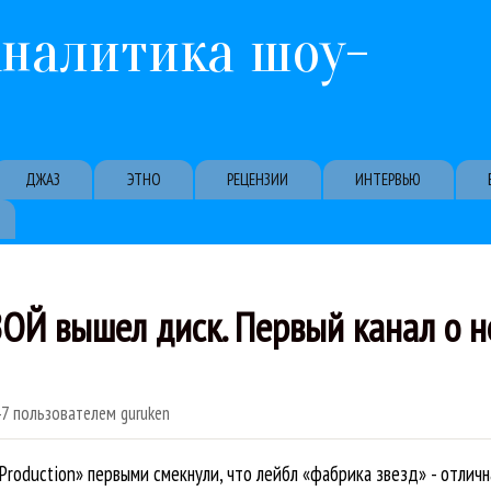
Перейти к основному содержанию
Аналитика шоу-
ДЖАЗ
ЭТНО
РЕЦЕНЗИИ
ИНТЕРВЬЮ
Й вышел диск. Первый канал о н
47
пользователем
guruken
 Production» первыми смекнули, что лейбл «фабрика звезд» - отлич