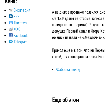
Кена:
Википедия
А на днях в продаже появился ди
RSS
«Jeff». Изданы ее старые записи 
Твиттер
певицы на тот период). Разумеетс
ЖЖ
девушке Первый канал и Игорь Кр
Facebook
ее диск назвали не «Звездочка» ка
Telegram
Прикол еще и в том, что ни Первы
самой, а у спонсоров альбома. Во
Фабрика звезд
Еще об этом