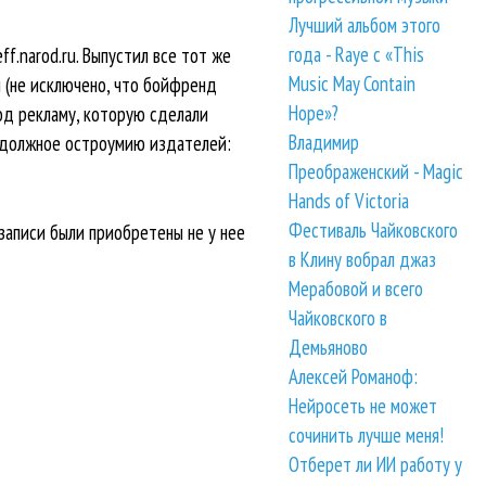
Лучший альбом этого
года - Raye с «This
.narod.ru. Выпустил все тот же
Music May Contain
н (не исключено, что бойфренд
Hope»?
под рекламу, которую сделали
Владимир
ь должное остроумию издателей:
Преображенский - Magic
Hands of Victoria
Фестиваль Чайковского
 записи были приобретены не у нее
в Клину вобрал джаз
Мерабовой и всего
Чайковского в
Демьяново
Алексей Романоф:
Нейросеть не может
сочинить лучше меня!
Отберет ли ИИ работу у