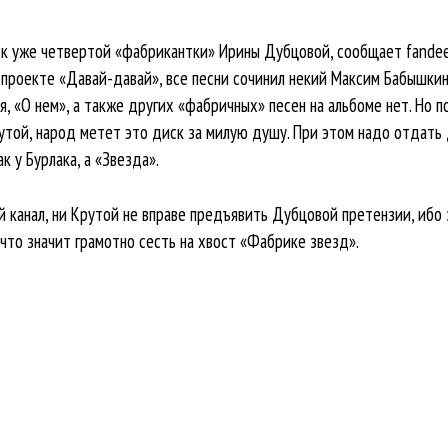
ск уже четвертой «фабрикантки» Ирины Дубцовой, сообщает fandeeff
в проекте «Давай-давай», все песни сочинил некий Максим Бабышки
я, «О нем», а также других «фабричных» песен на альбоме нет. Но 
утой, народ метет это диск за милую душу. При этом надо отдат
к у Бурлака, а «Звезда».
й канал, ни Крутой не вправе предъявить Дубцовой претензии, ибо
т что значит грамотно сесть на хвост «Фабрике звезд».