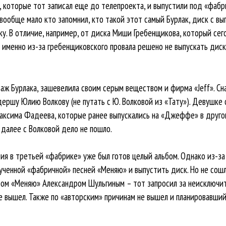
, которые тот записал еще до телепроекта, и выпустили под «фабр
 вообще мало кто запомнил, кто такой этот самый Бурлак, диск с в
ку. В отличие, например, от диска Миши Гребенщикова, который сег
, именно из-за гребенщиковского провала решено не выпускать ди
даж Бурлака, зашевелила своим серым веществом и фирма «Jeff». Сн
ершу Юлию Волкову (не путать с Ю. Волковой из «Тату»). Девушке 
ксима Фадеева, которые ранее выпускались на «Джеффе» в другом 
 далее с Волковой дело не пошло.
ия в третьей «фабрике» уже был готов целый альбом. Однако из-за
рученной «фабричной» песней «Меняю» и выпустить диск. Но не сош
ом «Меняю» Александром Шульгиным – тот запросил за неисключит
не вышел. Также по «авторским» причинам не вышел и планировавши