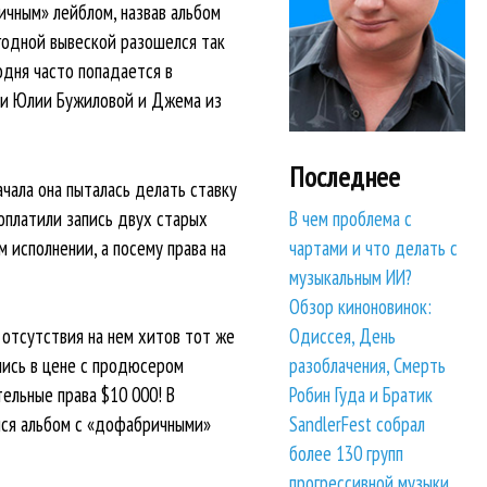
ичным» лейблом, назвав альбом
ыгодной вывеской разошелся так
одня часто попадается в
ски Юлии Бужиловой и Джема из
Последнее
ачала она пыталась делать ставку
оплатили запись двух старых
В чем проблема с
исполнении, а посему права на
чартами и что делать с
музыкальным ИИ?
Обзор киноновинок:
Одиссея, День
 отсутствия на нем хитов тот же
разоблачения, Смерть
лись в цене с продюсером
Робин Гуда и Братик
ельные права $10 000! В
SandlerFest собрал
йся альбом с «дофабричными»
более 130 групп
прогрессивной музыки