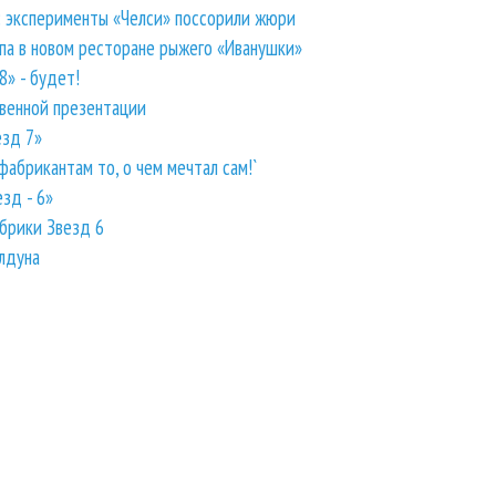
: эксперименты «Челси» поссорили жюри
па в новом ресторане рыжего «Иванушки»
» - будет!
твенной презентации
езд 7»
абрикантам то, о чем мечтал сам!`
зд - 6»
брики Звезд 6
лдуна