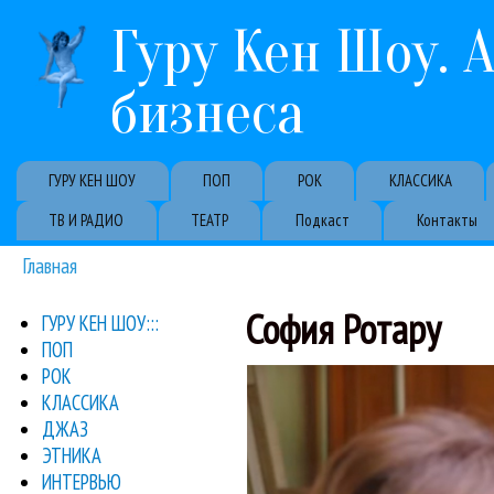
Гуру Кен Шоу. 
бизнеса
Primary links
ГУРУ КЕН ШОУ
ПОП
РОК
КЛАССИКА
ТВ И РАДИО
ТЕАТР
Подкаст
Контакты
Главная
Вы здесь
София Ротару
ГУРУ КЕН ШОУ:::
ПОП
правду, Алла Бор
РОК
Вышло большое интер
Константин Орбелян
Shaman
Александр З
КЛАССИКА
ДЖАЗ
ЭТНИКА
ИНТЕРВЬЮ