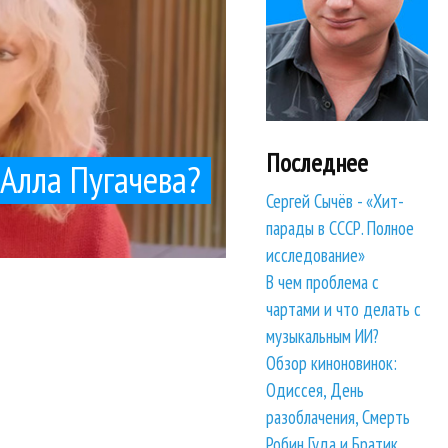
Последнее
 Алла Пугачева?
Сергей Сычёв - «Хит-
парады в СССР. Полное
исследование»
. Программа посвящена...
В чем проблема с
чартами и что делать с
у, Anna Calvi, Сансара и...
музыкальным ИИ?
Обзор киноновинок:
Одиссея, День
разоблачения, Смерть
Робин Гуда и Братик