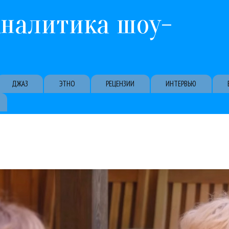
Перейти к основному содержанию
Аналитика шоу-
ДЖАЗ
ЭТНО
РЕЦЕНЗИИ
ИНТЕРВЬЮ
исовна как бы удивляется: "Я же всегда говорю правду!", а через н
вью великой Аллы Пугачевой в «Скажи Гордеевой». Сначала Гордеев
Михаил Муромов
Наталья Гулькина
Ольга Зарубина
Раймонд Паулс
София Рот
ацепин
Алла Пугачева
Алла Пугачева и Ко
Булат Окуджава
Гуру Кен Шоу:::
Игорь
11 / 09 / 2025
О чем сказала и о чем умолчала Алла Пугачева?