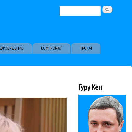
Поиск
Форма поиска
ЕВРОВИДЕНИЕ
КОМПРОМАТ
ПРОФИ
Гуру Кен
есколько минут...
а просит ее говорить
ару
Филипп Киркоров
 Наджиев
Илья Резник