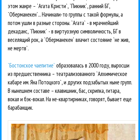
этом жанре – `Агата Кристи`, `Пикник`, ранний БГ,
`Оберманекен`... Начинали-то группы с такой формулы, а
потом ушли в разные стороны. `Агата` - в мрачнейший
декаданс, `Пикник` - в виртуозную символичность, БГ в
веселящий рок, а `Оберманекен` влачит состояние `не жив,
не мертв`.
`Бостонское чаепитие`
образовалась в 2000 году, выросши
из предшественника – театрализованного `Алхимическое
кабаре им. Яна Потоцкого`, и других подзабытых ныне групп.
В нынешнем составе – клавишник, бас, скрипка, гитара,
вокал и бэк-вокал. На не-квартирниках, говорят, бывает еще
барабанщик.