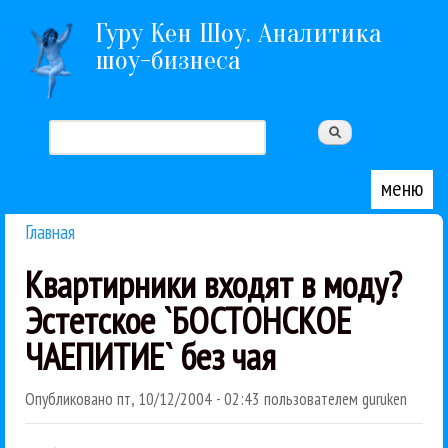
Перейти к основному содержанию
Гуру Кен Шоу. Аналитика
шоу-бизнеса
Поиск
Форма поиска
меню
Главная
Вы здесь
Квартирники входят в моду?
Эстетское `БОСТОНСКОЕ
ЧАЕПИТИЕ` без чая
Опубликовано
пт, 10/12/2004 - 02:43
пользователем
guruken