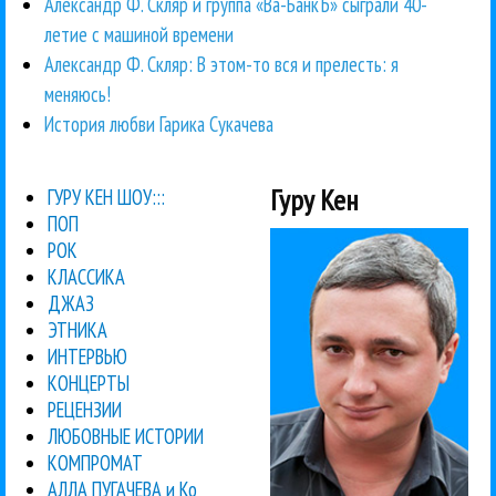
Александр Ф. Скляр и группа «Ва-БанкЪ» сыграли 40-
летие с машиной времени
Александр Ф. Скляр: В этом-то вся и прелесть: я
меняюсь!
История любви Гарика Сукачева
Гуру Кен
ГУРУ КЕН ШОУ:::
ПОП
РОК
КЛАССИКА
ДЖАЗ
ЭТНИКА
ИНТЕРВЬЮ
КОНЦЕРТЫ
РЕЦЕНЗИИ
ЛЮБОВНЫЕ ИСТОРИИ
КОМПРОМАТ
АЛЛА ПУГАЧЕВА и Ко