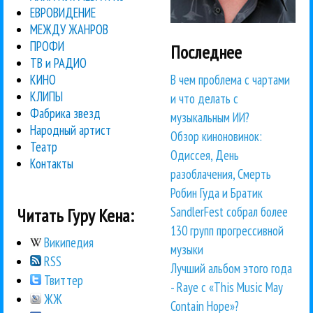
ЕВРОВИДЕНИЕ
МЕЖДУ ЖАНРОВ
ПРОФИ
Последнее
ТВ и РАДИО
В чем проблема с чартами
КИНО
КЛИПЫ
и что делать с
Фабрика звезд
музыкальным ИИ?
Народный артист
Обзор киноновинок:
Театр
Одиссея, День
Контакты
разоблачения, Смерть
Робин Гуда и Братик
SandlerFest собрал более
Читать Гуру Кена:
130 групп прогрессивной
Википедия
музыки
RSS
Лучший альбом этого года
Твиттер
- Raye с «This Music May
ЖЖ
Contain Hope»?