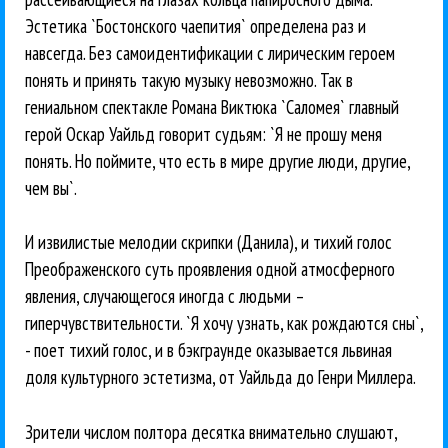
Эстетика `Бостонского чаепития` определена раз и
навсегда. Без самоидентификации с лирическим героем
понять и принять такую музыку невозможно. Так в
гениальном спектакле Романа Виктюка `Саломея` главный
герой Оскар Уайльд говорит судьям: `Я не прошу меня
понять. Но поймите, что есть в мире другие люди, другие,
чем вы`.
И извилистые мелодии скрипки (Данила), и тихий голос
Преображенского суть проявления одной атмосферного
явления, случающегося иногда с людьми –
гиперчувствительности. `Я хочу узнать, как рождаются сны`,
- поет тихий голос, и в бэкграунде оказывается львиная
доля культурного эстетизма, от Уайльда до Генри Миллера.
Зрители числом полтора десятка внимательно слушают,