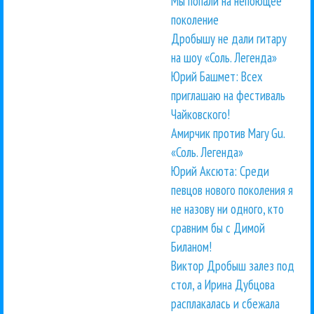
Мы попали на непоющее
поколение
Дробышу не дали гитару
на шоу «Соль. Легенда»
Юрий Башмет: Всех
приглашаю на фестиваль
Чайковского!
Амирчик против Mary Gu.
«Соль. Легенда»
Юрий Аксюта: Среди
певцов нового поколения я
не назову ни одного, кто
сравним бы с Димой
Биланом!
Виктор Дробыш залез под
стол, а Ирина Дубцова
расплакалась и сбежала