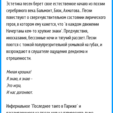
Эстетика песен берет свое естественное начало из поэзии
серебряного века. Бальмонт, Блок, Ахматова... Песни
повествуют о сверхчувствительном состоянии лирического
героя, в котором ему кажется, что `в каждом движении
Начертаны кем-то хрупкие знаки`. Предчувствия,
иносказания, бессонные ночи и тягучий рассвет. Песни
поются с тонкой полупрезрительной ухмылкой на губах, и
возрождают в слушателе ощущения дендизма и
отрешенности.
Милая крошка!
Я знаю, я знаю -
Это игра,
И нас догоняют.
Инфернальное `Последнее танго в Париже` и
рассеивающиеся на глазах кольца папиросного дыма.