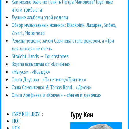
Как можно было не понять Петра Мамонова? Грустные
итоги трибьюта
Лучшие альбомы этой недели
Обзор музыкальных новинок: Blackpink, Лазарев, Бибер,
Zivert, Motorhead
Релизы недели: зачем Савичева стала рокером, а «Три
дня дождя» не очень
Straight Hands — Touchstones
Bojena вспыхнула от «Бензина»
«Маrуся» - «Воздух»
Ольга Дзусова - «Патетика»/«Триптих»
Саша Самойленко & Tomas Band - «Джем»
Ольга Арефьева и «Ковчег» - «Ангел и девочка»
Гуру Кен
ГУРУ КЕН ШОУ:::
ПОП
РОК