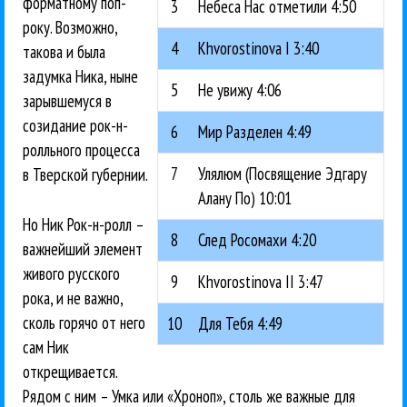
форматному поп-
3
Небеса Нас отметили 4:50
року. Возможно,
4
Khvorostinova I 3:40
такова и была
задумка Ника, ныне
5
Не увижу 4:06
зарывшемуся в
созидание рок-н-
6
Мир Разделен 4:49
ролльного процесса
7
Улялюм (Посвящение Эдгару
в Тверской губернии.
Алану По) 10:01
Но Ник Рок-н-ролл –
8
След Росомахи 4:20
важнейший элемент
живого русского
9
Khvorostinova II 3:47
рока, и не важно,
сколь горячо от него
10
Для Тебя 4:49
сам Ник
открещивается.
Рядом с ним – Умка или «Хроноп», столь же важные для