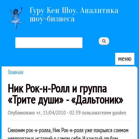
Перейти к основному содержанию
Гуру Кен Шоу. Аналитика
шоу-бизнеса
Поиск
Форма поиска
меню
Главная
Вы здесь
Ник Рок-н-Ролл и группа
«Трите души» - «Дальтоник»
Опубликовано
чт, 15/04/2010 - 02:39
пользователем
guruken
Синоним рок-н-ролла, Ник Рок-н-ролл уже покрылся сонмом
невероятных историй о самом себе. И каждый альбом,