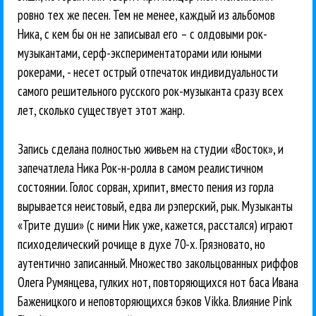
ровно тех же песен. Тем не менее, каждый из альбомов
Ника, с кем бы он не записывал его – с олдовыми рок-
музыкантами, серф-экспериментаторами или юными
рокерами, - несет острый отпечаток индивидуальности
самого решительного русского рок-музыканта сразу всех
лет, сколько существует этот жанр.
Запись сделана полностью живьем на студии «Восток», и
запечатлела Ника Рок-н-ролла в самом реалистичном
состоянии. Голос сорван, хрипит, вместо пения из горла
вырывается неистовый, едва ли рэперский, рык. Музыканты
«Трите души» (с ними Ник уже, кажется, расстался) играют
психоделический рочище в духе 70-х. Грязновато, но
аутентично записанный. Множество закольцованных риффов
Олега Румянцева, гулких нот, повторяющихся нот баса Ивана
Баженицкого и неповторяющихся бэков Vikka. Влияние Pink