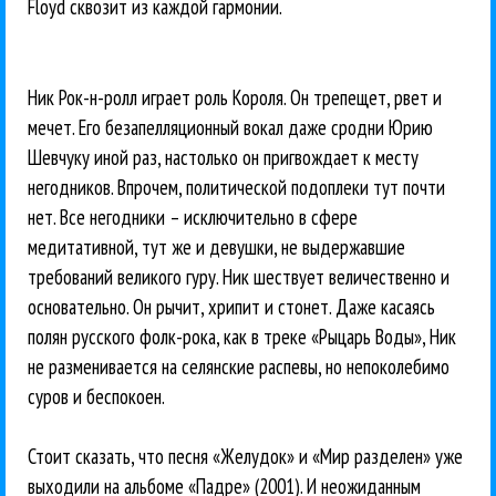
Floyd сквозит из каждой гармонии.
Ник Рок-н-ролл играет роль Короля. Он трепещет, рвет и
мечет. Его безапелляционный вокал даже сродни Юрию
Шевчуку иной раз, настолько он пригвождает к месту
негодников. Впрочем, политической подоплеки тут почти
нет. Все негодники – исключительно в сфере
медитативной, тут же и девушки, не выдержавшие
требований великого гуру. Ник шествует величественно и
основательно. Он рычит, хрипит и стонет. Даже касаясь
полян русского фолк-рока, как в треке «Рыцарь Воды», Ник
не разменивается на селянские распевы, но непоколебимо
суров и беспокоен.
Стоит сказать, что песня «Желудок» и «Мир разделен» уже
выходили на альбоме «Падре» (2001). И неожиданным