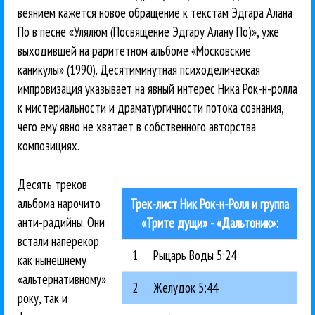
веянием кажется новое обращение к текстам Эдгара Алана
По в песне «Улялюм (Посвящение Эдгару Алану По)», уже
выходившей на раритетном альбоме «Московские
каникулы» (1990). Десятиминутная психоделическая
импровизация указывает на явный интерес Ника Рок-н-ролла
к мистериальности и драматургичности потока сознания,
чего ему явно не хватает в собственного авторства
композициях.
Десять треков
альбома нарочито
Трек-лист Ник Рок-н-Ролл и группа
анти-радийны. Они
«Трите дущи» - «Дальтоник»:
встали наперекор
1
Рыцарь Воды 5:24
как нынешнему
«альтернативному»
2
Желудок 5:44
року, так и