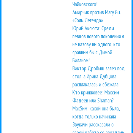
Чайковского!
Амирчик против Mary Gu.
«Соль. Легенда»
Юрий Аксюта: Среди
певцов нового поколения я
не назову ни одного, кто
сравним бы с Димой
Биланом!
Виктор Дробыш залез под
стол, а Ирина Дубцова
расплакалась и сбежала
Кто кринжовее: Максим
Фадеев или Shaman?
МакSим: какой она была,
когда только начинала
Звукачи рассказали о
своей работе со звездами