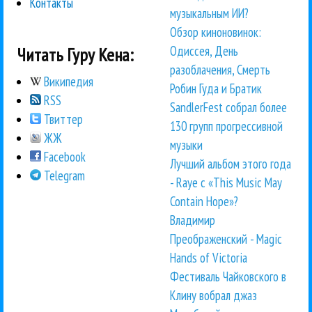
Контакты
музыкальным ИИ?
Обзор киноновинок:
Одиссея, День
Читать Гуру Кена:
разоблачения, Смерть
Википедия
Робин Гуда и Братик
RSS
SandlerFest собрал более
Твиттер
130 групп прогрессивной
ЖЖ
музыки
Facebook
Лучший альбом этого года
Telegram
- Raye с «This Music May
Contain Hope»?
Владимир
Преображенский - Magic
Hands of Victoria
Фестиваль Чайковского в
Клину вобрал джаз