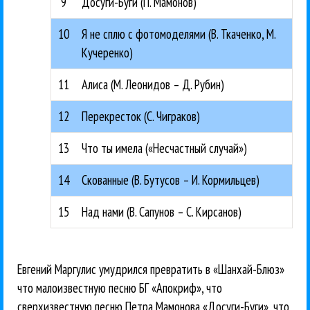
9
Досуги-Буги (П. Мамонов)
10
Я не сплю с фотомоделями (В. Ткаченко, М.
Кучеренко)
11
Алиса (М. Леонидов – Д. Рубин)
12
Перекресток (С. Чиграков)
13
Что ты имела («Несчастный случай»)
14
Скованные (В. Бутусов – И. Кормильцев)
15
Над нами (В. Сапунов – С. Кирсанов)
Евгений Маргулис умудрился превратить в «Шанхай-Блюз»
что малоизвестную песню БГ «Апокриф», что
сверхизвестную песню Петра Мамонова «Досуги-Буги», что