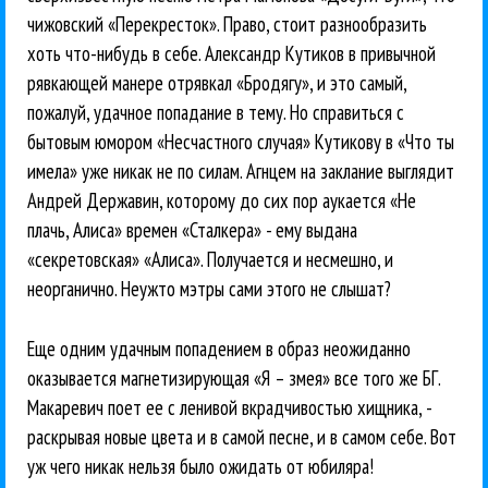
чижовский «Перекресток». Право, стоит разнообразить
хоть что-нибудь в себе. Александр Кутиков в привычной
рявкающей манере отрявкал «Бродягу», и это самый,
пожалуй, удачное попадание в тему. Но справиться с
бытовым юмором «Несчастного случая» Кутикову в «Что ты
имела» уже никак не по силам. Агнцем на заклание выглядит
Андрей Державин, которому до сих пор аукается «Не
плачь, Алиса» времен «Сталкера» - ему выдана
«секретовская» «Алиса». Получается и несмешно, и
неорганично. Неужто мэтры сами этого не слышат?
Еще одним удачным попадением в образ неожиданно
оказывается магнетизирующая «Я – змея» все того же БГ.
Макаревич поет ее с ленивой вкрадчивостью хищника, -
раскрывая новые цвета и в самой песне, и в самом себе. Вот
уж чего никак нельзя было ожидать от юбиляра!