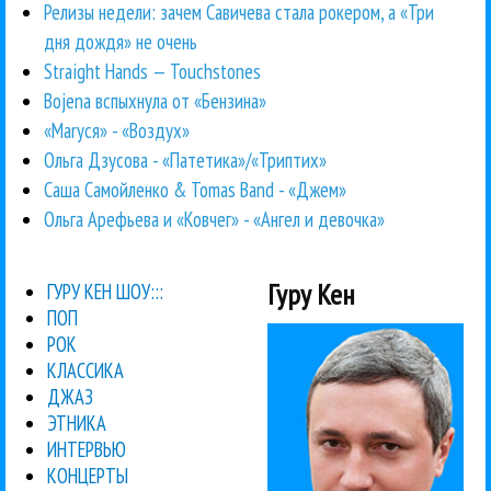
Релизы недели: зачем Савичева стала рокером, а «Три
дня дождя» не очень
Straight Hands — Touchstones
Bojena вспыхнула от «Бензина»
«Маrуся» - «Воздух»
Ольга Дзусова - «Патетика»/«Триптих»
Саша Самойленко & Tomas Band - «Джем»
Ольга Арефьева и «Ковчег» - «Ангел и девочка»
Гуру Кен
ГУРУ КЕН ШОУ:::
ПОП
РОК
КЛАССИКА
ДЖАЗ
ЭТНИКА
ИНТЕРВЬЮ
КОНЦЕРТЫ