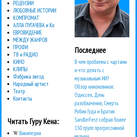
РЕЦЕНЗИИ
ЛЮБОВНЫЕ ИСТОРИИ
КОМПРОМАТ
АЛЛА ПУГАЧЕВА и Ко
ЕВРОВИДЕНИЕ
МЕЖДУ ЖАНРОВ
ПРОФИ
Последнее
ТВ и РАДИО
В чем проблема с чартами
КИНО
КЛИПЫ
и что делать с
Фабрика звезд
музыкальным ИИ?
Народный артист
Обзор киноновинок:
Театр
Одиссея, День
Контакты
разоблачения, Смерть
Робин Гуда и Братик
SandlerFest собрал более
Читать Гуру Кена:
130 групп прогрессивной
Википедия
музыки