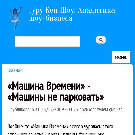
Перейти к основному содержанию
Гуру Кен Шоу. Аналитика
шоу-бизнеса
Поиск
Форма поиска
меню
Главная
Вы здесь
«Машина Времени» -
«Машины не парковать»
Опубликовано
вт, 15/12/2009 - 04:25
пользователем
guruken
Вообще-то «Машина Времени» всегда чуралась этого
странного занятия - делать каверы. Уж очень оно