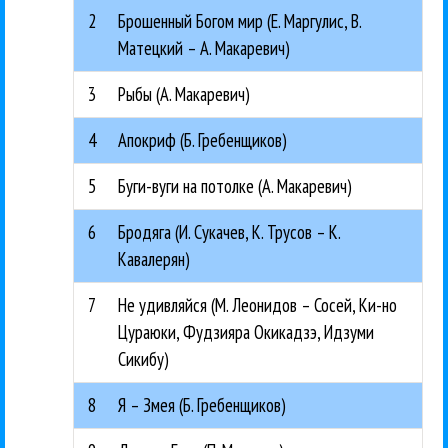
2
Брошенный Богом мир (Е. Маргулис, В.
Матецкий – А. Макаревич)
3
Рыбы (А. Макаревич)
4
Апокриф (Б. Гребенщиков)
5
Буги-вуги на потолке (А. Макаревич)
6
Бродяга (И. Сукачев, К. Трусов – К.
Кавалерян)
7
Не удивляйся (М. Леонидов – Сосей, Ки-но
Цураюки, Фудзияра Окикадзэ, Идзуми
Сикибу)
8
Я – Змея (Б. Гребенщиков)