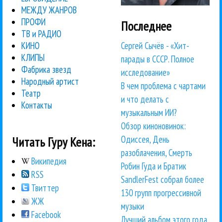
МЕЖДУ ЖАНРОВ
ПРОФИ
Последнее
ТВ и РАДИО
Сергей Сычёв - «Хит-
КИНО
КЛИПЫ
парады в СССР. Полное
Фабрика звезд
исследование»
Народный артист
В чем проблема с чартами
Театр
и что делать с
Контакты
музыкальным ИИ?
Обзор киноновинок:
Одиссея, День
Читать Гуру Кена:
разоблачения, Смерть
Википедия
Робин Гуда и Братик
RSS
SandlerFest собрал более
Твиттер
130 групп прогрессивной
ЖЖ
музыки
Facebook
Лучший альбом этого года