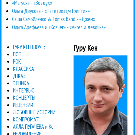
«Маrуся» - «Воздух»
Ольга Дзусова - «Патетика»/«Триптих»
Саша Самойленко & Tomas Band - «Джем»
Ольга Арефьева и «Ковчег» - «Ангел и девочка»
Гуру Кен
ГУРУ КЕН ШОУ:::
ПОП
РОК
КЛАССИКА
ДЖАЗ
ЭТНИКА
ИНТЕРВЬЮ
КОНЦЕРТЫ
РЕЦЕНЗИИ
ЛЮБОВНЫЕ ИСТОРИИ
КОМПРОМАТ
АЛЛА ПУГАЧЕВА и Ко
ЕВРОВИДЕНИЕ