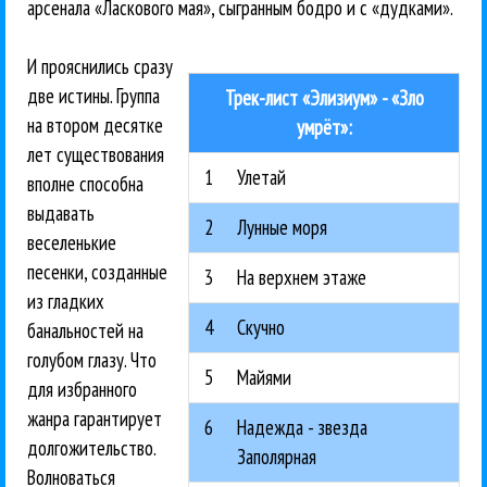
арсенала «Ласкового мая», сыгранным бодро и с «дудками».
И прояснились сразу
две истины. Группа
Трек-лист «Элизиум» - «Зло
на втором десятке
умрёт»:
лет существования
1
Улетай
вполне способна
выдавать
2
Лунные моря
веселенькие
песенки, созданные
3
На верхнем этаже
из гладких
4
Скучно
банальностей на
голубом глазу. Что
5
Майями
для избранного
жанра гарантирует
6
Надежда - звезда
долгожительство.
Заполярная
Волноваться