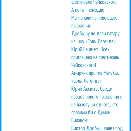
фестивале Чайковского
А петь - немодно
Мы попали на непоющее
поколение
Дробышу не дали гитару
на шоу «Соль. Легенда»
Юрий Башмет: Всех
приглашаю на фестиваль
Чайковского!
Амирчик против Mary Gu.
«Соль. Легенда»
Юрий Аксюта: Среди
певцов нового поколения я
не назову ни одного, кто
сравним бы с Димой
Биланом!
Виктор Дробыш залез под