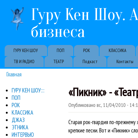
Гуру Кен Шоу. 
бизнеса
Primary links
ГУРУ КЕН ШОУ
ПОП
РОК
КЛАССИКА
ТВ И РАДИО
ТЕАТР
Подкаст
Контакты
Главная
Вы здесь
«Пикник» - «Теат
ГУРУ КЕН ШОУ:::
ПОП
РОК
Опубликовано
вс, 11/04/2010 - 14:
КЛАССИКА
ДЖАЗ
Старая рок-гвардия по-прежнему 
ЭТНИКА
крепкие песни. Вот и «Пикник» сл
ИНТЕРВЬЮ