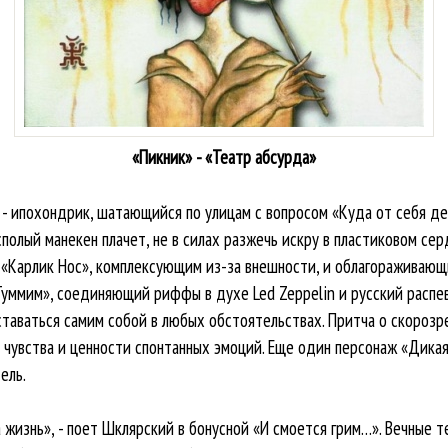
«Пикник» - «Театр абсурда»
 - ипохондрик, шатающийся по улицам с вопросом «Куда от себя де
полый манекен плачет, не в силах разжечь искру в пластиковом сер
 «Карлик Нос», комплексующим из-за внешности, и облагораживаю
Туммим», соединяющий риффы в духе Led Zeppelin и русский распев
оставаться самим собой в любых обстоятельствах. Притча о скорозр
 чувства и ценности спонтанных эмоций. Еще один персонаж «Дикая
ель.
 на жизнь», - поет Шклярский в бонусной «И смоется грим…». Вечные