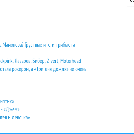
а Мамонова? Грустные итоги трибьюта
kpink, Лазарев, Бибер, Zivert, Motorhead
стала рокером, а «Три дня дождя» не очень
риптих»
 - «Джем»
нгел и девочка»