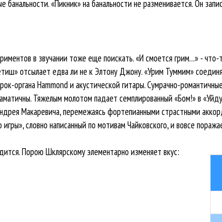
е банальности. «Пикник» на банальности не разменивается. Он запи
ериментов в звучании тоже еще поискать. «И смоется грим…» - что
етиш» отсылает едва ли не к Элтону Джону. «Урим Туммим» соедин
рок-органа Hammond и акустической гитары. Сумрачно-романтичные
матичны. Тяжелым молотом падает семплированный «Бом!» в «Уйду-
Андрея Макаревича, перемежаясь фортепианными страстными аккор
о игры», словно написанный по мотивам Чайковского, и вовсе поража
одится. Порою Шклярскому элементарно изменяет вкус: