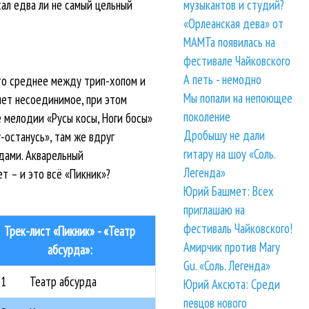
музыкантов и студий?
сал едва ли не самый цельный
«Орлеанская дева» от
МАМТа появилась на
фестивале Чайковского
А петь - немодно
-то среднее между трип-хопом и
Мы попали на непоющее
яет несоединимое, при этом
поколение
 мелодии «Русы косы, Ноги босы»
Дробышу не дали
останусь», там же вдруг
гитару на шоу «Соль.
дами. Акварельный
Легенда»
ет – и это всё «Пикник»?
Юрий Башмет: Всех
приглашаю на
фестиваль Чайковского!
Трек-лист «Пикник» - «Театр
Амирчик против Mary
абсурда»:
Gu. «Соль. Легенда»
1
Театр абсурда
Юрий Аксюта: Среди
певцов нового