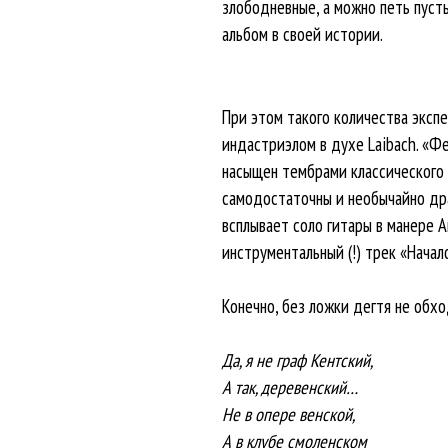
злободневные, а можно петь пусты
альбом в своей истории.
При этом такого количества эксп
индастриэлом в духе Laibach. «Ф
насыщен тембрами классического 
самодостаточны и необычайно дра
всплывает соло гитары в манере 
инструментальный (!) трек «Начал
Конечно, без ложки дегтя не обх
Да, я не граф Кентский,
А так, деревенский…
Не в опере венской,
А в клубе смоленском