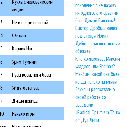
2
Кукла с человеческим
поколения я не назову
лицом
ни одного, кто сравним
бы с Димой Биланом!
3
Не в опере венской
Виктор Дробыш залез
4
Фетиш
под стол, а Ирина
Дубцова расплакалась и
5
Карлик Нос
сбежала
Кто кринжовее: Максим
6
Урим Туммим
Фадеев или Shaman?
МакSим: какой она была,
7
Русы косы, ноги босы
когда только начинала
8
Уйду-останусь
Звукачи рассказали о
своей работе со
9
Дикая певица
звездами
«Radical Optimism Tour»
10
Начало игры
от Дуа Липы
онус
И смоется грим...