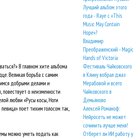
Лучший альбом этого
года - Raye с «This
Music May Contain
Hope»?
Владимир
Преображенский - Magic
Hands of Victoria
ваться?» В главном хите альбома
Фестиваль Чайковского
дце. Великая борьба с самим
в Клину вобрал джаз
щимся добрыми делами и
Мерабовой и всего
, повествует о неизменности
Чайковского в
елой любви «Русы косы, Ноги
Демьяново
 певица» поет тихим голосом так,
Алексей Романоф:
Нейросеть не может
сочинить лучше меня!
Отберет ли ИИ работу у
 темы можно уметь подать как