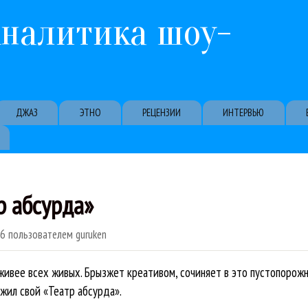
Перейти к основному содержанию
Аналитика шоу-
ДЖАЗ
ЭТНО
РЕЦЕНЗИИ
ИНТЕРВЬЮ
р абсурда»
16
пользователем
guruken
живее всех живых. Брызжет креативом, сочиняет в это пустопоро
ожил свой «Театр абсурда».