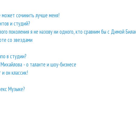
 может сочинить лучше меня!
нтов и студий?
го поколения я не назову ни одного, кто сравним бы с Димой Била
боте со звездами
uno в студии?
а Михайлова - о таланте и шоу-бизнесе
 и он классик!
декс Музыке?