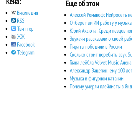
Кена:
Еще об этом
Википедия
Алексей Романоф: Нейросеть не
RSS
Отберет ли ИИ работу у музыка
Твиттер
Юрий Аксюта: Среди певцов ново
ЖЖ
Звукачи рассказали о своей ра
Facebook
Пираты победили в России
Telegram
Сколько стоит перебить звук S
Глава лейбла Velvet Music Ален
Александр Зацепин: ему 100 лет
Музыка в фигурном катании
Почему умерли плейлисты в Ян