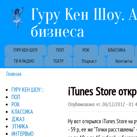
Гуру Кен Шоу. 
бизнеса
Primary links
ГУРУ КЕН ШОУ
ПОП
РОК
КЛАССИКА
ТВ И РАДИО
ТЕАТР
Подкаст
Контакты
Главная
Вы здесь
iTunes Store отк
ГУРУ КЕН ШОУ:::
ПОП
РОК
Опубликовано
чт, 06/12/2012 - 01:
КЛАССИКА
ДЖАЗ
Ну вот открылся iTunes Store на 
ЭТНИКА
- 59 р, ее же "Точки расставлены" 
ИНТЕРВЬЮ