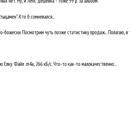
тных нет. Ну, и Лепс дешевка - тоже 99 р. за альбом.
Стыцамен". Кто б сомневался...
о по-божески. Посмотрим чуть позже статистику продаж... Полагаю, в
ю Елку. Файл .m4a, 266 кБ/с. Что-то как-то малокачественно...