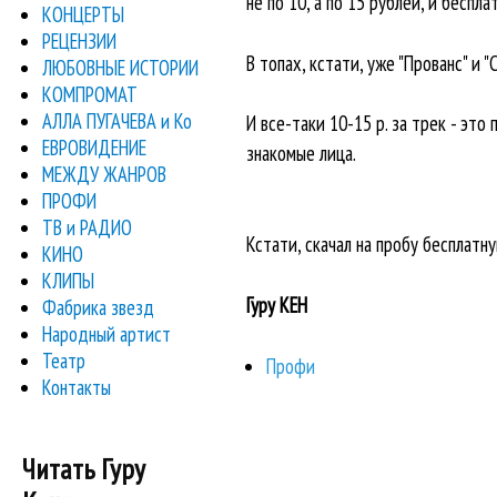
не по 10, а по 15 рублей, и беспла
КОНЦЕРТЫ
РЕЦЕНЗИИ
В топах, кстати, уже "Прованс" и "
ЛЮБОВНЫЕ ИСТОРИИ
КОМПРОМАТ
АЛЛА ПУГАЧЕВА и Ко
И все-таки 10-15 р. за трек - эт
ЕВРОВИДЕНИЕ
знакомые лица.
МЕЖДУ ЖАНРОВ
ПРОФИ
ТВ и РАДИО
Кстати, скачал на пробу бесплатну
КИНО
КЛИПЫ
Гуру КЕН
Фабрика звезд
Народный артист
Театр
Профи
Контакты
Читать Гуру