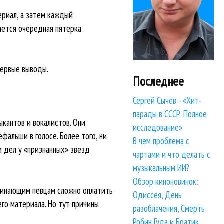
риал, а затем каждый
ается очередная пятерка
первые выводы.
Последнее
Сергей Сычёв - «Хит-
парады в СССР. Полное
ыкантов и вокалистов. Они
исследование»
фальши в голосе. Более того, ни
В чем проблема с
м дел у «признанных» звезд
чартами и что делать с
музыкальным ИИ?
Обзор киноновинок:
чинающим певцам сложно оплатить
Одиссея, День
го материала. Но тут причины
разоблачения, Смерть
Робин Гуда и Братик