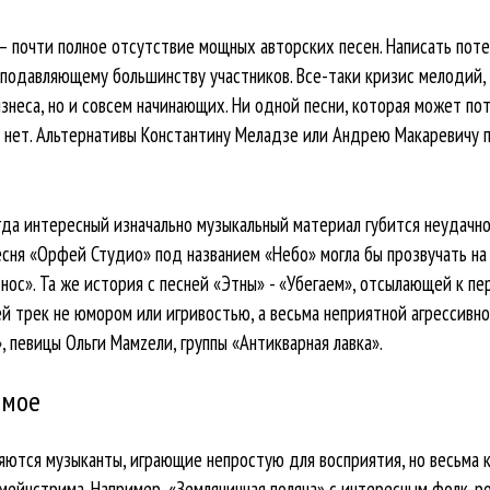
почти полное отсутствие мощных авторских песен. Написать поте
 подавляющему большинству участников. Все-таки кризис мелодий, 
знеса, но и совсем начинающих. Ни одной песни, которая может по
а нет. Альтернативы Константину Меладзе или Андрею Макаревичу п
гда интересный изначально музыкальный материал губится неудачн
есня «Орфей Студио» под названием «Небо» могла бы прозвучать на
 нос». Та же история с песней «Этны» - «Убегаем», отсылающей к п
ей трек не юмором или игривостью, а весьма неприятной агрессивн
, певицы Ольги Мамzели, группы «Антикварная лавка».
емое
яются музыканты, играющие непростую для восприятия, но весьма 
мейнстрима. Например, «Земляничная поляна» с интересным фолк-ро