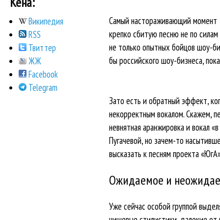
Кена:
Самый настораживающий момент – 
Википедия
крепко сбитую песню не по силам
RSS
не только опытных бойцов шоу-би
Твиттер
бы российского шоу-бизнеса, пок
ЖЖ
Facebook
Telegram
Зато есть и обратный эффект, ко
некорректным вокалом. Скажем, п
невнятная аранжировка и вокал «в
Пугачевой, но зачем-то насытивш
высказать к песням проекта «ЮгА»
Ожидаемое и неожида
Уже сейчас особой группой выдел
нишевые стилистики, далекие от 