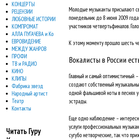
КОНЦЕРТЫ
Молодые музыканты присылают св
РЕЦЕНЗИИ
понедельник до 8 июня 2009 года
ЛЮБОВНЫЕ ИСТОРИИ
участников четвертьфиналов. Голо
КОМПРОМАТ
АЛЛА ПУГАЧЕВА и Ко
ЕВРОВИДЕНИЕ
К этому моменту прошло шесть че
МЕЖДУ ЖАНРОВ
ПРОФИ
Вокалисты в России ест
ТВ и РАДИО
КИНО
Главный и самый оптимистичный – 
КЛИПЫ
создают собственный музыкальный
Фабрика звезд
одной фальшивой ноты в песнях у
Народный артист
Театр
эстрады.
Контакты
Еще одно наблюдение – интересн
услуги профессиональных музыкан
Читать Гуру
сугубо нетворческие, так что при