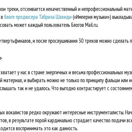
ои треки, отсеивается некачественный и непрофессиональный мате
 в
блоге продюсера Табриза Шахиди
(«Империя музыки») выкладыв
совать может каждый пользователь Блогов Mail.ru.
твертьфиналов, и после прослушивания 30 треков можно сделать 
ь
хватает у нас в стране энергичных и весьма профессиональных муз
 материал, и выбирать можно не только по принципу фальши или не
слышать так и не удалось. Что выгодно контрастирует с состояние
ых вокалистов редко окружают интересные инструменталисты. На
тов, в результате порой кардинально страдает качество подачи все
ходится воспринимать это как данность.