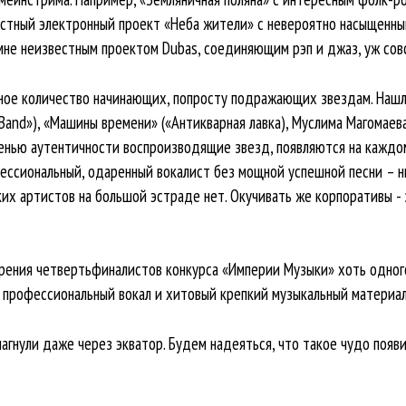
естный электронный проект «Неба жители» с невероятно насыщенны
 мне неизвестным проектом Dubas, соединяющим рэп и джаз, уж сов
ное количество начинающих, попросту подражающих звездам. Наш
t Band»), «Машины времени» («Антикварная лавка), Муслима Магомаева
енью аутентичности воспроизводящие звезд, появляются на каждо
ессиональный, одаренный вокалист без мощной успешной песни – ни
ких артистов на большой эстраде нет. Окучивать же корпоративы -
зрения четвертьфиналистов конкурса «Империи Музыки» хоть одног
профессиональный вокал и хитовый крепкий музыкальный материал. 
гнули даже через экватор. Будем надеяться, что такое чудо появит