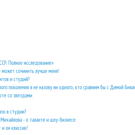
СССР. Полное исследование»
 может сочинить лучше меня!
нтов и студий?
го поколения я не назову ни одного, кто сравним бы с Димой Била
боте со звездами
uno в студии?
а Михайлова - о таланте и шоу-бизнесе
 и он классик!