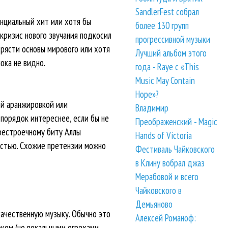
SandlerFest собрал
нциальный хит или хотя бы
более 130 групп
кризис нового звучания подкосил
прогрессивной музыки
трясти основы мирового или хотя
Лучший альбом этого
ока не видно.
года - Raye с «This
Music May Contain
Hope»?
ой аранжировкой или
Владимир
 порядок интереснее, если бы не
Преображенский - Magic
ерестроечному биту Аллы
Hands of Victoria
остью. Схожие претензии можно
Фестиваль Чайковского
в Клину вобрал джаз
Мерабовой и всего
Чайковского в
Демьяново
качественную музыку. Обычно это
Алексей Романоф:
ком (но вокальными огрехами