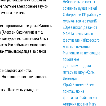
Нейросеть не может
м плотным электронным звуком,
сочинить лучше меня!
сем на любителя.
Отберет ли ИИ работу у
музыкантов и студий?
лись продолжатели дела Мадонны
«Орлеанская дева» от
 (Алексей Сафиуллин) и т.д.
МАМТа появилась на
м конкурсе исполнителей. Опыт
фестивале Чайковского
кто. Его забывают мгновенно.
А петь - немодно
 занятие, выходящее за рамки
Мы попали на непоющее
поколение
Дробышу не дали
о молодого артиста,
гитару на шоу «Соль.
Но такового пока не нашлось.
Легенда»
Юрий Башмет: Всех
ся. Шанс есть у каждого.
приглашаю на
фестиваль Чайковского!
Амирчик против Mary