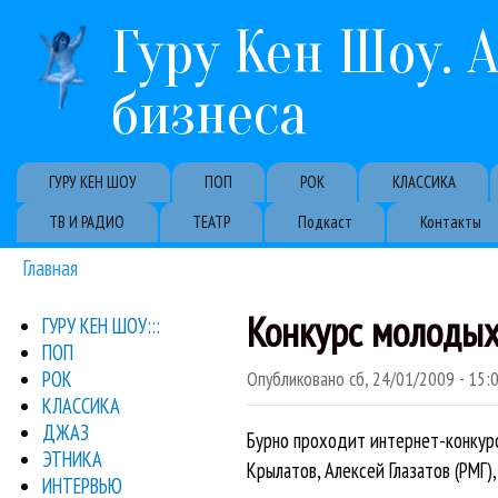
Гуру Кен Шоу. 
бизнеса
Primary links
ГУРУ КЕН ШОУ
ПОП
РОК
КЛАССИКА
ТВ И РАДИО
ТЕАТР
Подкаст
Контакты
Главная
Вы здесь
Конкурс молодых
ГУРУ КЕН ШОУ:::
ПОП
РОК
Опубликовано
сб, 24/01/2009 - 15:
КЛАССИКА
ДЖАЗ
Бурно проходит интернет-конкурс
ЭТНИКА
Крылатов, Алексей Глазатов (РМГ)
ИНТЕРВЬЮ