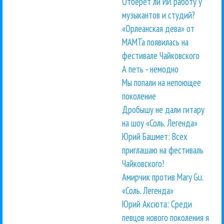
Отберет ли ИИ работу у
музыкантов и студий?
«Орлеанская дева» от
МАМТа появилась на
фестивале Чайковского
А петь - немодно
Мы попали на непоющее
поколение
Дробышу не дали гитару
на шоу «Соль. Легенда»
Юрий Башмет: Всех
приглашаю на фестиваль
Чайковского!
Амирчик против Mary Gu.
«Соль. Легенда»
Юрий Аксюта: Среди
певцов нового поколения я