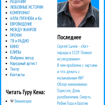
РЕЦЕНЗИИ
ЛЮБОВНЫЕ ИСТОРИИ
КОМПРОМАТ
АЛЛА ПУГАЧЕВА и Ко
ЕВРОВИДЕНИЕ
МЕЖДУ ЖАНРОВ
ПРОФИ
Последнее
ТВ и РАДИО
Сергей Сычёв - «Хит-
КИНО
КЛИПЫ
парады в СССР. Полное
Фабрика звезд
исследование»
Народный артист
В чем проблема с чартами
Театр
и что делать с
Контакты
музыкальным ИИ?
Обзор киноновинок:
Одиссея, День
Читать Гуру Кена:
разоблачения, Смерть
Википедия
Робин Гуда и Братик