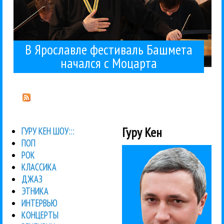
В Ярославле фестиваль Башмета
начался с Моцарта
Гуру Кен
ГУРУ КЕН ШОУ:::
ПОП
РОК
КЛАССИКА
ДЖАЗ
ЭТНИКА
ИНТЕРВЬЮ
КОНЦЕРТЫ