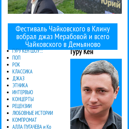
Фестиваль Чайковского в Клину
вобрал джаз Мерабовой и всего
Чайковского в Демьяново
Гуру Кен
ГУРУ КЕН ШОУ:::
ПОП
РОК
КЛАССИКА
ДЖАЗ
ЭТНИКА
ИНТЕРВЬЮ
КОНЦЕРТЫ
РЕЦЕНЗИИ
ЛЮБОВНЫЕ ИСТОРИИ
КОМПРОМАТ
АЛЛА ПУГАЧЕВА и Ко