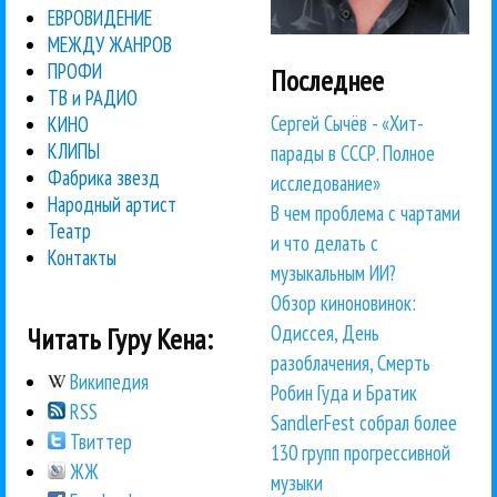
ЕВРОВИДЕНИЕ
МЕЖДУ ЖАНРОВ
ПРОФИ
Последнее
ТВ и РАДИО
Сергей Сычёв - «Хит-
КИНО
КЛИПЫ
парады в СССР. Полное
Фабрика звезд
исследование»
Народный артист
В чем проблема с чартами
Театр
и что делать с
Контакты
музыкальным ИИ?
Обзор киноновинок:
Одиссея, День
Читать Гуру Кена:
разоблачения, Смерть
Википедия
Робин Гуда и Братик
RSS
SandlerFest собрал более
Твиттер
130 групп прогрессивной
ЖЖ
музыки