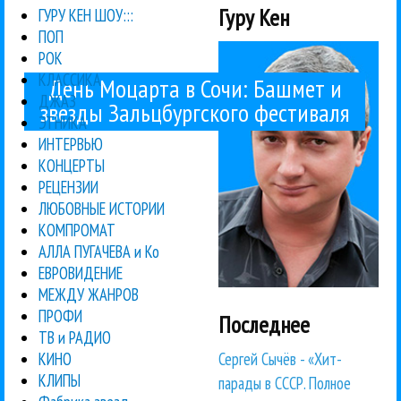
Гуру Кен
ГУРУ КЕН ШОУ:::
ПОП
РОК
КЛАССИКА
День Моцарта в Сочи: Башмет и
ДЖАЗ
звезды Зальцбургского фестиваля
ЭТНИКА
ИНТЕРВЬЮ
КОНЦЕРТЫ
РЕЦЕНЗИИ
ЛЮБОВНЫЕ ИСТОРИИ
КОМПРОМАТ
АЛЛА ПУГАЧЕВА и Ко
ЕВРОВИДЕНИЕ
МЕЖДУ ЖАНРОВ
ПРОФИ
Последнее
ТВ и РАДИО
Сергей Сычёв - «Хит-
КИНО
КЛИПЫ
парады в СССР. Полное