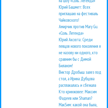
на шоу «Соль. Легенда»
Юрий Башмет: Всех
приглашаю на фестиваль
Чайковского!
Амирчик против Mary Gu.
«Соль. Легенда»
Юрий Аксюта: Среди
певцов нового поколения я
не назову ни одного, кто
сравним бы с Димой
Биланом!
Виктор Дробыш залез под
стол, а Ирина Дубцова
расплакалась и сбежала
Кто кринжовее: Максим
Фадеев или Shaman?
МакSим: какой она была,