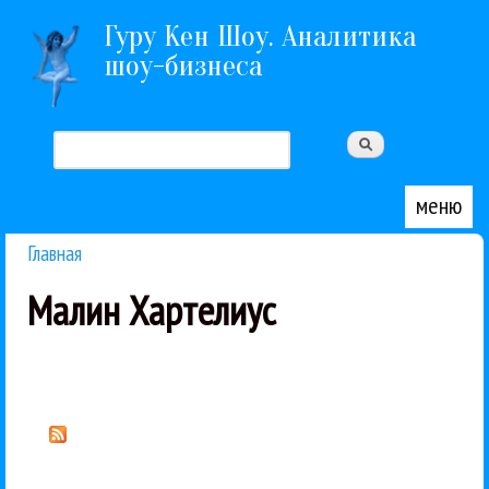
Перейти к основному содержанию
Гуру Кен Шоу. Аналитика
шоу-бизнеса
Поиск
Форма поиска
меню
Главная
Вы здесь
Малин Хартелиус
Специальная программа «Моцарт Гала», подготовленная VII Зимним международным фестивалем искусств в Сочи совместно с Фондом Моцартеум и Зальцбургским фестивалем, прозвучала в Зимнем театре Сочи...
День Моцарта в Сочи: Башмет и звезды Зальцбургского фестиваля