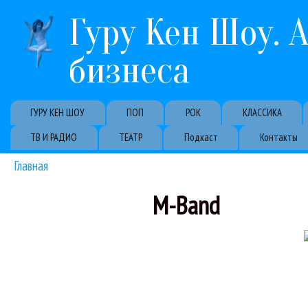
Гуру Кен Шоу. 
бизнеса
Primary links
ГУРУ КЕН ШОУ
ПОП
РОК
КЛАССИКА
ТВ И РАДИО
ТЕАТР
Подкаст
Контакты
Главная
Вы здесь
M-Band
Айлиш, Дион, 