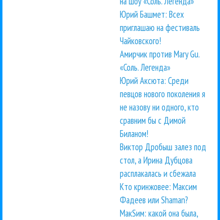
на шоу «Соль. Легенда»
Юрий Башмет: Всех
приглашаю на фестиваль
Чайковского!
Амирчик против Mary Gu.
«Соль. Легенда»
Юрий Аксюта: Среди
певцов нового поколения я
не назову ни одного, кто
сравним бы с Димой
Биланом!
Виктор Дробыш залез под
стол, а Ирина Дубцова
расплакалась и сбежала
Кто кринжовее: Максим
Фадеев или Shaman?
МакSим: какой она была,