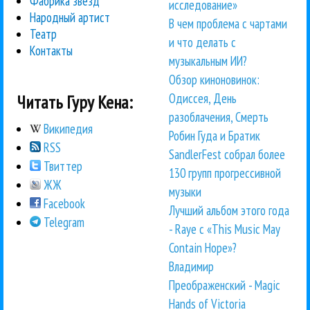
Фабрика звезд
исследование»
Народный артист
В чем проблема с чартами
Театр
и что делать с
Контакты
музыкальным ИИ?
Обзор киноновинок:
Одиссея, День
Читать Гуру Кена:
разоблачения, Смерть
Википедия
Робин Гуда и Братик
RSS
SandlerFest собрал более
Твиттер
130 групп прогрессивной
ЖЖ
музыки
Facebook
Лучший альбом этого года
Telegram
- Raye с «This Music May
Contain Hope»?
Владимир
Преображенский - Magic
Hands of Victoria