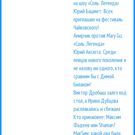
на шоу «Соль. Легенда»
Юрий Башмет: Всех
приглашаю на фестиваль
Чайковского!
Амирчик против Mary Gu.
«Соль. Легенда»
Юрий Аксюта: Среди
певцов нового поколения я
не назову ни одного, кто
сравним бы с Димой
Биланом!
Виктор Дробыш залез под
стол, а Ирина Дубцова
расплакалась и сбежала
Кто кринжовее: Максим
Фадеев или Shaman?
МакSим: какой она была,