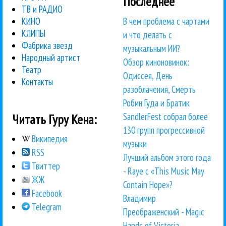
Последнее
ТВ и РАДИО
В чем проблема с чартами
КИНО
КЛИПЫ
и что делать с
Фабрика звезд
музыкальным ИИ?
Народный артист
Обзор киноновинок:
Театр
Одиссея, День
Контакты
разоблачения, Смерть
Робин Гуда и Братик
SandlerFest собрал более
Читать Гуру Кена:
130 групп прогрессивной
Википедия
музыки
RSS
Лучший альбом этого года
Твиттер
- Raye с «This Music May
ЖЖ
Contain Hope»?
Facebook
Владимир
Telegram
Преображенский - Magic
Hands of Victoria