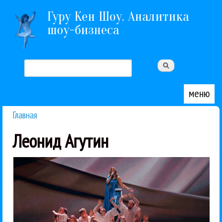
Перейти к основному содержанию
Гуру Кен Шоу. Аналитика
шоу-бизнеса
Поиск
Форма поиска
меню
Главная
Вы здесь
Леонид Агутин
Крид, Мари Краймбрери и...
Полина Гагарина, Ани Лорак, Дима Билан, Егор
выступили Филипп Киркоров, Игорь Крутой,
музыкальная премия «Виктория». На сцене
В Live Арена прошла Российская национальная
Крид
Леонид Агутин
Любэ
Поп
Премия Виктория
Ани Лорак
Гуру Кен Шоу:::
Джиган
Дима Билан
Егор
15 / 03 / 2026
«Виктория 2026»
победители премии
Спорные и бесспорные