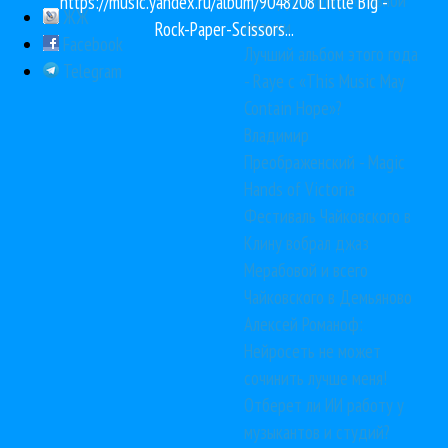
https://music.yandex.ru/album/9048208 Little Big -
ЖЖ
музыки
Rock-Paper-Scissors...
Facebook
Лучший альбом этого года
Telegram
- Raye с «This Music May
Contain Hope»?
Владимир
Преображенский - Magic
Hands of Victoria
Фестиваль Чайковского в
Клину вобрал джаз
Мерабовой и всего
Чайковского в Демьяново
Алексей Романоф:
Нейросеть не может
сочинить лучше меня!
Отберет ли ИИ работу у
музыкантов и студий?