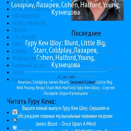
КОМПРОМАТ
Coldplay, Лазарев, Cohen, Halford, Young,
АЛЛА ПУГАЧЕВА и Ко
Кузнецова
ЕВРОВИДЕНИЕ
МЕЖДУ ЖАНРОВ
ПРОФИ
Последнее
ТВ и РАДИО
Гуру Кен Шоу: Blunt, Little Big,
Сергей Сычёв - «Хит-
КИНО
Starr, Coldplay, Лазарев,
КЛИПЫ
парады в СССР. Полное
Cohen, Halford, Young,
Фабрика звезд
исследование»
Кузнецова
Народный артист
В чем проблема с чартами
Театр
и что делать с
27 / 10 / 2019
Контакты
Beatles
,
Coldplay
,
James Blunt
,
Leonard Cohen
,
Little Big
,
музыкальным ИИ?
Neil Young
,
Ringo Starr
,
Rob Halford
,
Гуру Кен Шоу:::
,
Сергей
Обзор киноновинок:
Лазарев
,
Шура Кузнецова
Одиссея, День
Читать Гуру Кена:
разоблачения, Смерть
Вышел новый выпуск Гуру Кен Шоу. Слушаем и
Википедия
Робин Гуда и Братик
обсуждаем главные музыкальные новинки недели:
RSS
SandlerFest собрал более
James Blunt - Once Upon A Mind
Твиттер
130 групп прогрессивной