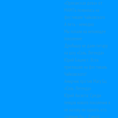
«Орлеанская дева» от
МАМТа появилась на
фестивале Чайковского
А петь - немодно
Мы попали на непоющее
поколение
Дробышу не дали гитару
на шоу «Соль. Легенда»
Юрий Башмет: Всех
приглашаю на фестиваль
Чайковского!
Амирчик против Mary Gu.
«Соль. Легенда»
Юрий Аксюта: Среди
певцов нового поколения я
не назову ни одного, кто
сравним бы с Димой