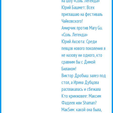
на шоу «Соль. Легенда»
Юрий Башмет: Всех
приглашаю на фестиваль
Чайковского!
Амирчик против Mary Gu.
«Соль. Легенда»
Юрий Аксюта: Среди
певцов нового поколения я
не назову ни одного, кто
сравним бы с Димой
Биланом!
Виктор Дробыш залез под
стол, а Ирина Дубцова
расплакалась и сбежала
Кто кринжовее: Максим
Фадеев или Shaman?
МакSим: какой она была,