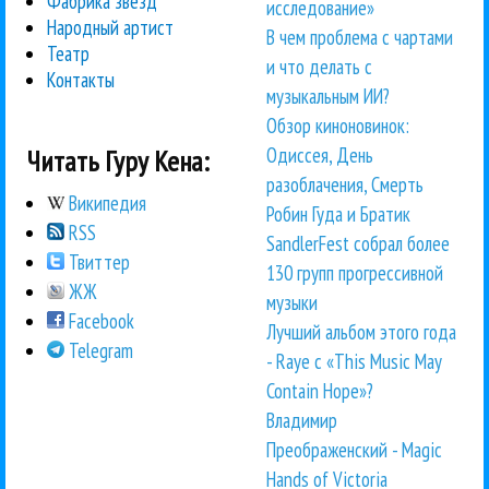
Фабрика звезд
исследование»
Народный артист
В чем проблема с чартами
Театр
и что делать с
Контакты
музыкальным ИИ?
Обзор киноновинок:
Одиссея, День
Читать Гуру Кена:
разоблачения, Смерть
Википедия
Робин Гуда и Братик
RSS
SandlerFest собрал более
Твиттер
130 групп прогрессивной
ЖЖ
музыки
Facebook
Лучший альбом этого года
Telegram
- Raye с «This Music May
Contain Hope»?
Владимир
Преображенский - Magic
Hands of Victoria