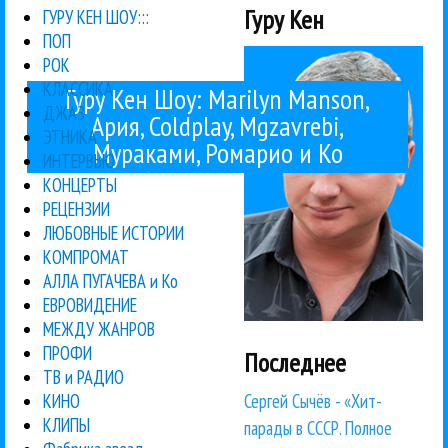
Гуру Кен
ГУРУ КЕН ШОУ:::
ПОП
РОК
КЛАССИКА
Гуру Кен Шоу: Marilyn Manson,
ДЖАЗ
Ария, Coldplay, Mgzavrebi,
ЭТНИКА
Мураками, Ромарио и Ко
ИНТЕРВЬЮ
КОНЦЕРТЫ
РЕЦЕНЗИИ
ЛЮБОВНЫЕ ИСТОРИИ
КОМПРОМАТ
АЛЛА ПУГАЧЕВА и Ко
ЕВРОВИДЕНИЕ
МЕЖДУ ЖАНРОВ
ПРОФИ
Последнее
ТВ и РАДИО
Сергей Сычёв - «Хит-
КИНО
КЛИПЫ
парады в СССР. Полное