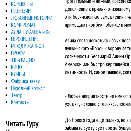
Трогательные и нежные, совсем ко
КОНЦЕРТЫ
дополнение к привычно-изящному 
РЕЦЕНЗИИ
эти бесчисленные замедления, пи
ЛЮБОВНЫЕ ИСТОРИИ
примощают комбик поближе к микр
КОМПРОМАТ
АЛЛА ПУГАЧЕВА и Ко
ЕВРОВИДЕНИЕ
Алина спела несколько новых песе
МЕЖДУ ЖАНРОВ
пушкинского «Ворон к ворону лети
ПРОФИ
солнечности. Бестиарий Алины Ор
ТВ и РАДИО
Америки или быстро вертящейся 
КИНО
интимность. И, самое главное, све
КЛИПЫ
Фабрика звезд
Народный артист
Театр
- Любые неприятности не имеют зн
Контакты
уходят, - словно стесняясь, произ
До Нового года еще далеко, но в
Читать Гуру
забывать суету сует вроде бушу