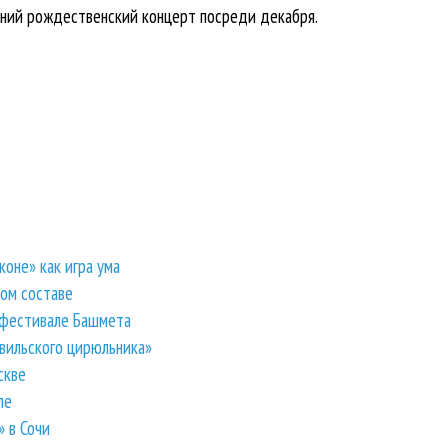
шний рождественский концерт посреди декабря.
коне» как игра ума
ом составе
 фестивале Башмета
вильского цирюльника»
скве
ле
 в Сочи