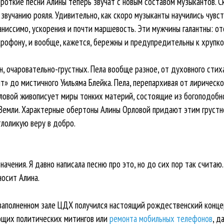
роткие песни Алины теперь звучат с новым составом музыкантов. Скр
звучанию рояля. Удивительно, как скоро музыканты научились чувс
аниссимо, ускорения и почти маршевость. Эти мужчины галантны: 
офону, и вообще, кажется, бережны и предупредительны к хрупкой
н, очаровательно-грустных. Пела вообще разное, от духовного стиха
т» до мистичного Уильяма Блейка. Пела, перепархивая от лирическ
ловой живописует миры тонких материй, состоящие из богоподобно
Земли. Характерные обертоны Алины Орловой придают этим грустн
тлоликую веру в добро.
ачения. Я давно написала песню про это, но до сих пор так считаю
носит Алина.
 заполненном зале ЦДХ получился настоящий рождественский концер
ющих политических митингов или
ремонта мобильных телефонов
, д