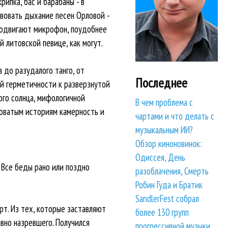
ипка, бас и барабаны - в
твовать дыхание песен Орловой -
отодвигают микрофон, поудобнее
 литовской певице, как могут.
 до разудалого танго, от
Последнее
ой герметичности к разверзнутой
го солнца, мифологичной
В чем проблема с
оватым историям камерность и
чартами и что делать с
музыкальным ИИ?
Обзор киноновинок:
Одиссея, День
. Все беды рано или поздно
разоблачения, Смерть
Робин Гуда и Братик
SandlerFest собрал
т. Из тех, которые заставляют
более 130 групп
авно назревшего. Получился
прогрессивной музыки