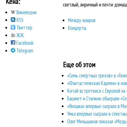
Кена:
светлый, лиричный и почти дома
Википедия
RSS
Между жанров
Твиттер
Концерты
ЖЖ
Facebook
Telegram
Еще об этом
«Семь смертных грехов» в «Гели
«Фантастическая Кармен» в нов
Китай встретился с Европой на
Башмет и Стычкин обыграли «Се
«Яношка» впервые сыграла в Мо
Умка впервые сыграла в спектак
Олег Меньшиков показал «Медь»