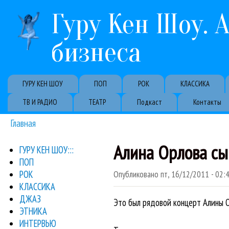
Гуру Кен Шоу. 
бизнеса
Primary links
ГУРУ КЕН ШОУ
ПОП
РОК
КЛАССИКА
ТВ И РАДИО
ТЕАТР
Подкаст
Контакты
Главная
Вы здесь
Алина Орлова сы
ГУРУ КЕН ШОУ:::
ПОП
РОК
Опубликовано
пт, 16/12/2011 - 02:
КЛАССИКА
ДЖАЗ
Это был рядовой концерт Алины О
ЭТНИКА
ИНТЕРВЬЮ