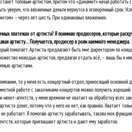
н станет топовым артистом, притом что «Динамит» начал работать 
ь уверен, что вложенные деньги вернутся в оговоренный срок. Усло
амитом» – через лет шесть. При одинаковых вложениях.
ячных платежах от артиста? Я понимаю продюсеров, которые раск
авая артисту… Получается, продюсер в роли наемного менеджера.
оторый помогает. Артисты предлагают быть мне директором по конце
ножество молодых артистов, предлагая отдать все, – лишь бы я им
семью артистами.
компании, то у меня есть концертный отдел, приносящий основной д
амотной работе с заказчиками концертов можно получить хороший р
 ивент-агентств, у меня времени не хватает на обработку всех за
артиста денег, потому что у него их нет, как правило. Хватает тол
о не работает. Я помогаю артисту зарабатывать, такова моя функци
ентств, которые приглашают артиста и дают ему заработок.