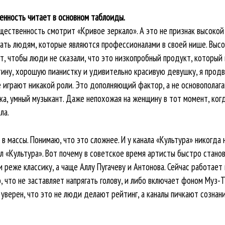
енность читает в основном таблоиды.
щественность смотрит «Кривое зеркало». А это не признак высокой
гать людям, которые являются профессионалами в своей нише. Выс
т, чтобы люди не сказали, что это низкопробный продукт, который 
ину, хорошую пианистку и удивительно красивую девушку, я продви
 играют никакой роли. Это дополняющий фактор, а не основополагаю
а, умный музыкант. Даже непохожая на женщину в тот момент, когда
ла.
в массы. Понимаю, что это сложнее. И у канала «Культура» никогда 
л «Культура». Вот почему в советское время артисты быстро стано
и реже классику, а чаще Аллу Пугачеву и Антонова. Сейчас работает
, что не заставляет напрягать голову, и либо включает фоном Муз-
 уверен, что это не люди делают рейтинг, а каналы пичкают сознан