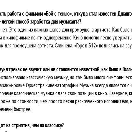
сть работа с фильмом «Бой с тенью», откуда стал известен Джанго,
 легкий способ заработка для музыканта?
нет. Это один из важных шагов для промоушена артиста. Как было 
ла в кинофильме почти одновременно. Кино помогло песне удержатьс
к для промоушена артиста. Савичева, «Город 312» поднялись на сау
аундтреках не звучит или не становится известной, как было в Голл
использовало классическую музыку, но там было много симфоническ
 аранжировке Оркестра кинематографии. Музыка всегда является о
 почему классическая музыка сдала свои позиции в кино. Наверное,
оже по стоимости, чем просто песня раскрученного исполнителя, н
ремени быстрее.
т на стриптиз, чем на классику?