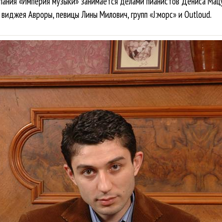
пания «Империя музыки» занимается делами пианистов Дениса Мац
виджея Авроры, певицы Лины Милович, групп «J:морс» и Outloud.