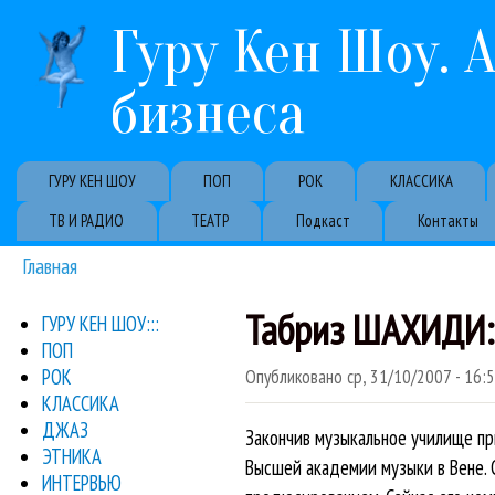
Гуру Кен Шоу. 
бизнеса
Primary links
ГУРУ КЕН ШОУ
ПОП
РОК
КЛАССИКА
ТВ И РАДИО
ТЕАТР
Подкаст
Контакты
Главная
Вы здесь
Табриз ШАХИДИ: 
ГУРУ КЕН ШОУ:::
ПОП
РОК
Опубликовано
ср, 31/10/2007 - 16:
КЛАССИКА
ДЖАЗ
Закончив музыкальное училище п
ЭТНИКА
Высшей академии музыки в Вене. 
ИНТЕРВЬЮ