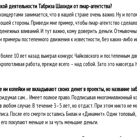
ской деятельности Табриза Шахиди от пиар-агентства?
концертами занимается, что в нашей стране очень важно. Ну и потом
орошей стороны. Приведи мне пример, чтобы пиар-агентство сделало
денежных вливаний. И тут важно, кому доверить деньги. Отмывочны
 и примеры постепенного движения к известности, без каких-либо и
более 10 лет назад выиграл конкурс Чайковского и постепенным д
кропотливая работа, прежде всего – над собой. Зато это навсегда. Не
 ни копейки не вкладывают своих денег в проекты, но название за
придумал сам… Имеет полное право. Подписывая многомиллионный к
в любом случае. В течение 3–5 лет, но отдаст. При этом никто не м
иса. После его смерти остались Билан и «Динамит». Один топовый,
 его покупают меньше и за чуть меньшие деньги.