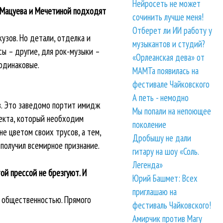
Нейросеть не может
я Мацуева и Мечетиной подходят
сочинить лучше меня!
Отберет ли ИИ работу у
узов. Но детали, отделка и
музыкантов и студий?
сы – другие, для рок-музыки –
«Орлеанская дева» от
 одинаковые.
МАМТа появилась на
фестивале Чайковского
А петь - немодно
в. Это заведомо портит имидж
Мы попали на непоющее
фекта, который необходим
поколение
е цветом своих трусов, а тем,
Дробышу не дали
 получил всемирное признание.
гитару на шоу «Соль.
Легенда»
й прессой не брезгуют. И
Юрий Башмет: Всех
приглашаю на
 с общественностью. Прямого
фестиваль Чайковского!
Амирчик против Mary