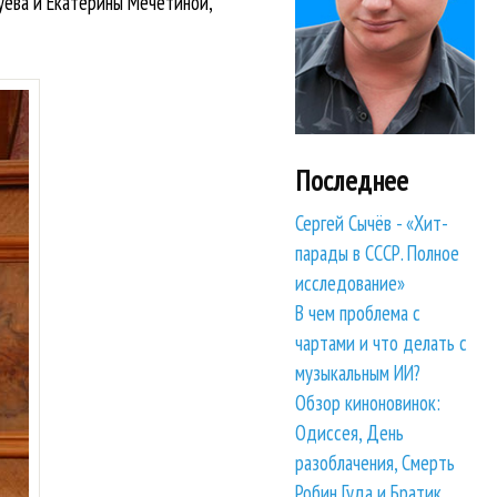
уева и Екатерины Мечетиной,
Последнее
Сергей Сычёв - «Хит-
парады в СССР. Полное
исследование»
В чем проблема с
чартами и что делать с
музыкальным ИИ?
Обзор киноновинок:
Одиссея, День
разоблачения, Смерть
Робин Гуда и Братик