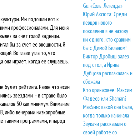
Gu. «Соль. Легенда»
Юрий Аксюта: Среди
 культуры. Мы подошли вот к
певцов нового
окими профессионалами. Для меня
поколения я не назову
вылез за счет голой задницы.
ни одного, кто сравним
гал бы за счет ее внешности. Я
бы с Димой Биланом!
щий. Во главе угла то, что
Виктор Дробыш залез
 она играет, когда ее слушаешь.
под стол, а Ирина
Дубцова расплакалась и
сбежала
не будет рейтинга. Разве что если
Кто кринжовее: Максим
вились звездами – в стране было
Фадеев или Shaman?
 каналов 50 как минимум. Внимание
МакSим: какой она была,
ТВ, либо вечерами низкопробные
когда только начинала
ие такими программами, и народ
Звукачи рассказали о
своей работе со