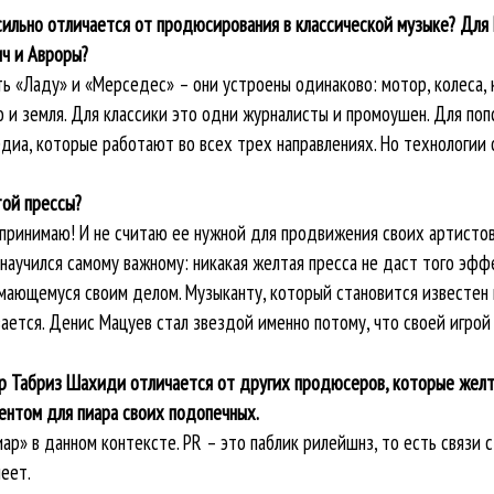
сильно отличается от продюсирования в классической музыке? Дл
ич и Авроры?
ь «Ладу» и «Мерседес» – они устроены одинаково: мотор, колеса, к
 и земля. Для классики это одни журналисты и промоушен. Для поп
едиа, которые работают во всех трех направлениях. Но технологии
той прессы?
принимаю! И не считаю ее нужной для продвижения своих артисто
я научился самому важному: никакая желтая пресса не даст того эф
мающемуся своим делом. Музыканту, который становится известен н
вается. Денис Мацуев стал звездой именно потому, что своей игрой
р Табриз Шахиди отличается от других продюсеров, которые желто
ентом для пиара своих подопечных.
иар» в данном контексте. PR – это паблик рилейшнз, то есть связи
еет.