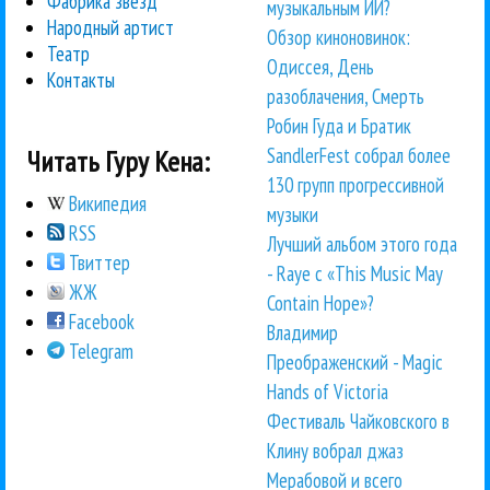
Фабрика звезд
музыкальным ИИ?
Народный артист
Обзор киноновинок:
Театр
Одиссея, День
Контакты
разоблачения, Смерть
Робин Гуда и Братик
SandlerFest собрал более
Читать Гуру Кена:
130 групп прогрессивной
Википедия
музыки
RSS
Лучший альбом этого года
Твиттер
- Raye с «This Music May
ЖЖ
Contain Hope»?
Facebook
Владимир
Telegram
Преображенский - Magic
Hands of Victoria
Фестиваль Чайковского в
Клину вобрал джаз
Мерабовой и всего