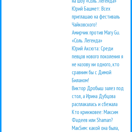
на шоу «Соль. Легенда»
Юрий Башмет: Всех
приглашаю на фестиваль
Чайковского!
Амирчик против Mary Gu.
«Соль. Легенда»
Юрий Аксюта: Среди
певцов нового поколения я
не назову ни одного, кто
сравним бы с Димой
Биланом!
Виктор Дробыш залез под
стол, а Ирина Дубцова
расплакалась и сбежала
Кто кринжовее: Максим
Фадеев или Shaman?
МакSим: какой она была,