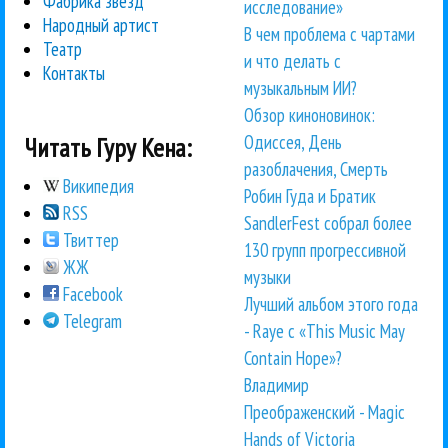
Фабрика звезд
исследование»
Народный артист
В чем проблема с чартами
Театр
и что делать с
Контакты
музыкальным ИИ?
Обзор киноновинок:
Одиссея, День
Читать Гуру Кена:
разоблачения, Смерть
Википедия
Робин Гуда и Братик
RSS
SandlerFest собрал более
Твиттер
130 групп прогрессивной
ЖЖ
музыки
Facebook
Лучший альбом этого года
Telegram
- Raye с «This Music May
Contain Hope»?
Владимир
Преображенский - Magic
Hands of Victoria