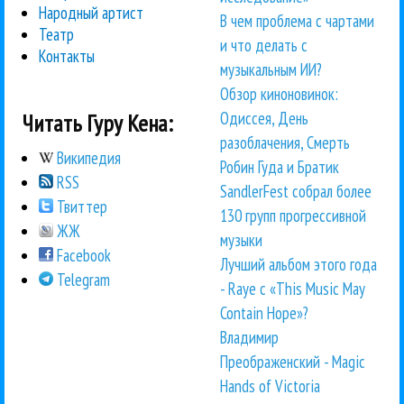
Народный артист
В чем проблема с чартами
Театр
и что делать с
Контакты
музыкальным ИИ?
Обзор киноновинок:
Одиссея, День
Читать Гуру Кена:
разоблачения, Смерть
Википедия
Робин Гуда и Братик
RSS
SandlerFest собрал более
Твиттер
130 групп прогрессивной
ЖЖ
музыки
Facebook
Лучший альбом этого года
Telegram
- Raye с «This Music May
Contain Hope»?
Владимир
Преображенский - Magic
Hands of Victoria