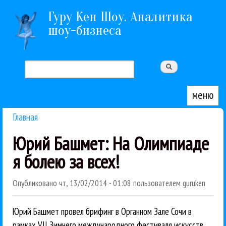
Перейти к основному содержанию
Гуру Кен Шоу. Аналитика
шоу-бизнеса
Поиск
Форма поиска
меню
Главная
Вы здесь
Юрий Башмет: На Олимпиаде
я болею за всех!
Опубликовано
чт, 13/02/2014 - 01:08
пользователем
guruken
Юрий Башмет провел брифинг в Органном Зале Сочи в
рамках VII Зимнего международного фестиваля искусств.