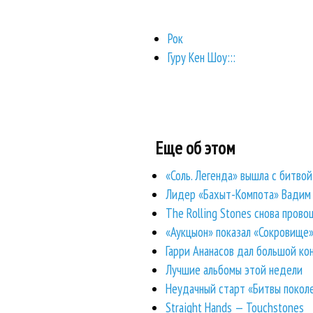
Рок
Гуру Кен Шоу:::
Еще об этом
«Соль. Легенда» вышла с битво
Лидер «Бахыт-Компота» Вадим С
The Rolling Stones снова прово
«Аукцыон» показал «Сокровище»
Гарри Ананасов дал большой ко
Лучшие альбомы этой недели
Неудачный старт «Битвы покол
Straight Hands — Touchstones