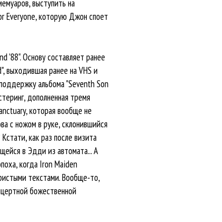
 мемуаров, выступить на
or Everyone, которую Джон споет
d '88". Основу составляет ранее
", выходившая ранее на VHS и
 поддержку альбома "Seventh Son
стеринг, дополненная тремя
Sanctuary, которая вообще не
ва с ножом в руке, склонившийся
Кстати, как раз после визита
щейся в Эдди из автомата... А
поха, когда Iron Maiden
иристыми текстами. Вообще-то,
онцертной божественной