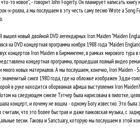
что-то новое", - говорит John Fogerty. Он планирует написать книгу
ок-н-ролла, а мы послушаем в эту честь саму песню Wrote a Song F
o.
MI вышел новый двойной DVD легендарных Iron Maiden "Maiden Englan
яся на DVD концертная программа ноября 1988 года "Maiden England
вух концертов Iron Maiden в Бирмингеме, в рамках мирового тура в
 представлена концертная программа, прошедшая полный видео рема
и много новых материалов. А мы послушаем, конечно, Iron Maiden - 
 знаменитый сингл 1980 года, где на обложке изображен Эдди-голо
орой в руке находится оборванная афиша выступления Iron Maiden? 
отом на следующем сингле Тэтчер была нарисована в пилотке, целя
ала концерт, и почему не вошла - одному Богу известно. Это была э
но считали, что это более быстрая и даже панковская музыка, с зад
дальные песни. Такова и Sanctuary, которую мы послушаем в этой к