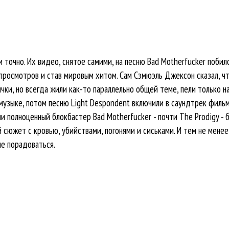
ли точно. Их видео, снятое самими, на песню Bad Motherfucker поби
просмотров и став мировым хитом. Сам Сэмюэль Джексон сказал, чт
вички, но всегда жили как-то параллельно общей теме, пели только н
-музыке, потом песню Light Despondent включили в саундтрек фильм
ли полноценный блокбастер Bad Motherfucker - почти The Prodigy - 
 сюжет с кровью, убийствами, погонями и сиськами. И тем не менее,
не порадоваться.