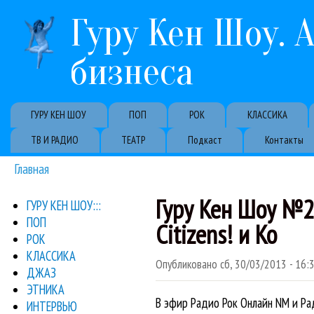
Гуру Кен Шоу. 
бизнеса
Primary links
ГУРУ КЕН ШОУ
ПОП
РОК
КЛАССИКА
ТВ И РАДИО
ТЕАТР
Подкаст
Контакты
Главная
Вы здесь
Гуру Кен Шоу №22.
ГУРУ КЕН ШОУ:::
ПОП
Citizens! и Ко
РОК
КЛАССИКА
Опубликовано
сб, 30/03/2013 - 16:
ДЖАЗ
ЭТНИКА
В эфир Радио Рок Онлайн NM и Ра
ИНТЕРВЬЮ