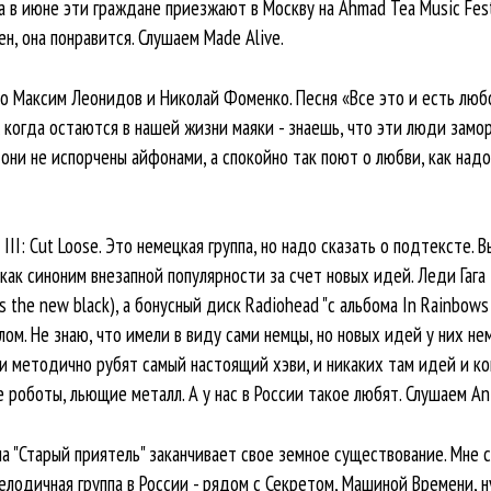
а в июне эти граждане приезжают в Москву на Ahmad Tea Music Festi
н, она понравится. Слушаем Made Alive.
это Максим Леонидов и Николай Фоменко. Песня «Все это и есть люб
 когда остаются в нашей жизни маяки - знаешь, что эти люди замо
они не испорчены айфонами, а спокойно так поют о любви, как надо.
III: Cut Loose. Это немецкая группа, но надо сказать о подтексте.
 как синоним внезапной популярности за счет новых идей. Леди Гаг
is the new black), а бонусный диск Radiohead "с альбома In Rainbo
лом. Не знаю, что имели в виду сами немцы, но новых идей у них не
ни методично рубят самый настоящий хэви, и никаких там идей и к
 роботы, льющие металл. А у нас в России такое любят. Слушаем Ant
ппа "Старый приятель" заканчивает свое земное существование. Мне 
мелодичная группа в России - рядом с Секретом, Машиной Времени, н