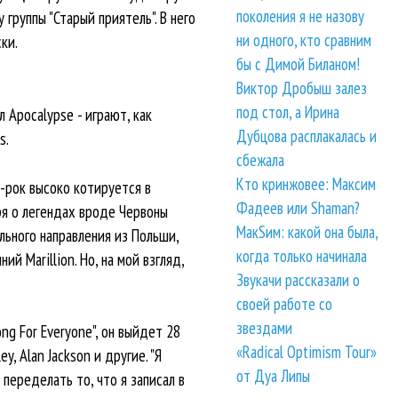
поколения я не назову
группы "Старый приятель". В него
ни одного, кто сравним
ки.
бы с Димой Биланом!
Виктор Дробыш залез
под стол, а Ирина
л Apocalypse - играют, как
Дубцова расплакалась и
s.
сбежала
Кто кринжовее: Максим
-рок высоко котируется в
Фадеев или Shaman?
оря о легендах вроде Червоны
МакSим: какой она была,
льного направления из Польши,
когда только начинала
ий Marillion. Но, на мой взгляд,
Звукачи рассказали о
своей работе со
звездами
ng For Everyone", он выйдет 28
«Radical Optimism Tour»
ey, Alan Jackson и другие. "Я
от Дуа Липы
переделать то, что я записал в