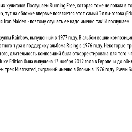
тих хулиганов. Послушаем Running Free, которая тоже не попала в т
en, тут на обложке впервые появляется этот самый Эдди-голова (Edd
я Iron Maiden - поэтому слушать ее надо именно так! И послушаем.
руппы Rainbow, выпущенный в 1977 году. В альбом вошли композици
ртного тура в поддержку альбома Rising в 1976 году. Некоторые т
 того, длительность композиций была откорректирована для того, ч
luxe Edition была выпущена 13 ноября 2012 года в Европе, и до оби
м трек Mistreated, сыгранный именно в Японии в 1976 году, Риччи