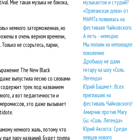
val. Мне такая музыка не близка,
музыкантов и студий?
«Орлеанская дева» от
МАМТа появилась на
фестивале Чайковского
овь» немного заторможенная, но
А петь - немодно
рожены в очень верном времени,
Мы попали на непоющее
 Только не ссорьтесь, парни,
поколение
Дробышу не дали
гитару на шоу «Соль.
 Выражение The New Black
Легенда»
а даже выпустила песню со словами
Юрий Башмет: Всех
ws содержит трек под названием
приглашаю на
много, а вот педантичности и
фестиваль Чайковского!
омпромиссов, это даже вызывает
Амирчик против Mary
idote.
Gu. «Соль. Легенда»
Юрий Аксюта: Среди
самому немного жаль, потому что
певцов нового
у еще пару названий. Будет группа