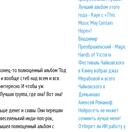
Лучший альбом этого
года - Raye с «This
Music May Contain
Hope»?
Владимир
Преображенский - Magic
Hands of Victoria
Фестиваль Чайковского
аконец-то полноценный альбом "Год
в Клину вобрал джаз
 и вообще стеб над всем и вся.
Мерабовой и всего
интересно. И чтобы уж
Чайковского в
учшая группа, где она? Вот она!
Демьяново
Алексей Романоф:
ольше денег и славы. Они перешли
Нейросеть не может
 веселенький инди-поп-рок,
сочинить лучше меня!
вышел полноценный альбом с
Отберет ли ИИ работу у