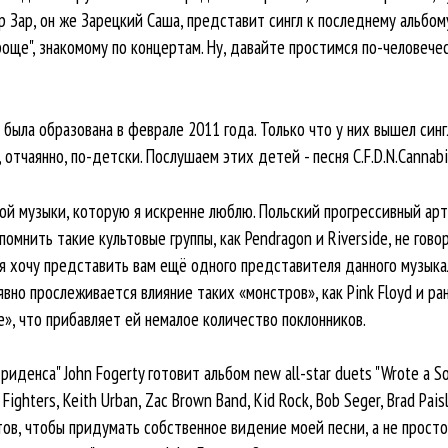
р Зар, он же Зарецкий Саша, представит сингл к последнему альбому 
роще", знакомому по концертам. Ну, давайте простимся по-человечес
па была образована в феврале 2011 года. Только что у них вышел синг
, отчаянно, по-детски. Послушаем этих детей - песня C.F.D.N.Cannabi
кой музыки, которую я искренне люблю. Польский прогрессивный арт
омнить такие культовые группы, как Pendragon и Riverside, не гов
 я хочу представить вам ещё одного представителя данного музыка
явно прослеживается влияние таких «монстров», как Pink Floyd и ранн
е», что прибавляет ей немалое количество поклонников.
иденса" John Fogerty готовит альбом new all-star duets "Wrote a So
ighters, Keith Urban, Zac Brown Band, Kid Rock, Bob Seger, Brad Paisl
ов, чтобы придумать собственное видение моей песни, а не просто 