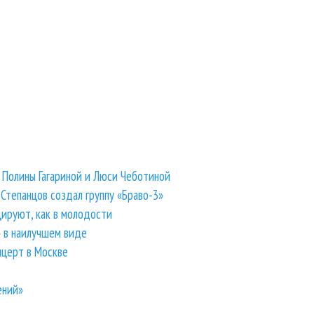
й Полины Гагариной и Люси Чеботиной
тепанцов создал группу «Браво-3»
цируют, как в молодости
 в наилучшем виде
нцерт в Москве
ений»