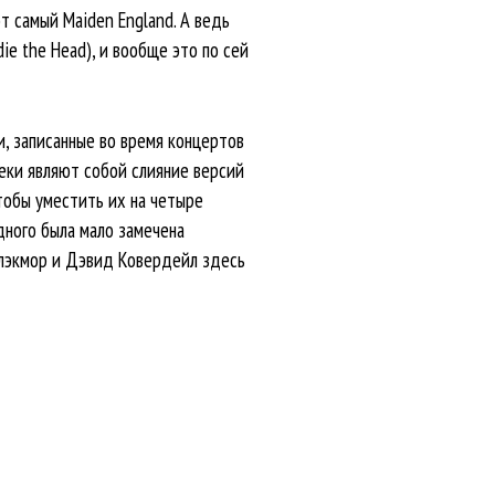
от самый Maiden England. А ведь
ie the Head), и вообще это по сей
и, записанные во время концертов
реки являют собой слияние версий
тобы уместить их на четыре
дного была мало замечена
 Блэкмор и Дэвид Ковердейл здесь