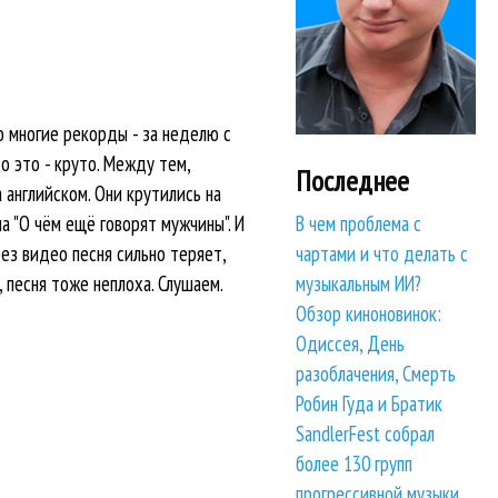
ло многие рекорды - за неделю с
о это - круто. Между тем,
Последнее
а английском. Они крутились на
В чем проблема с
а "О чём ещё говорят мужчины". И
чартами и что делать с
без видео песня сильно теряет,
музыкальным ИИ?
 песня тоже неплоха. Слушаем.
Обзор киноновинок:
Одиссея, День
разоблачения, Смерть
Робин Гуда и Братик
SandlerFest собрал
более 130 групп
прогрессивной музыки