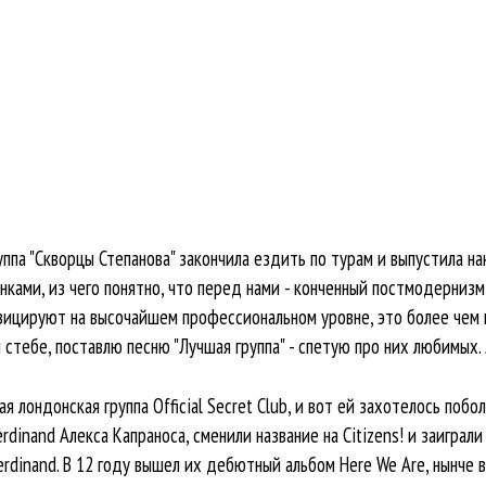
уппа "Скворцы Степанова" закончила ездить по турам и выпустила н
анками, из чего понятно, что перед нами - конченный постмодернизм
узицируют на высочайшем профессиональном уровне, это более чем 
тебе, поставлю песню "Лучшая группа" - спетую про них любимых. Л
я лондонская группа Official Secret Club, и вот ей захотелось поб
dinand Алекса Капраноса, сменили название на Citizens! и заиграли
erdinand. В 12 году вышел их дебютный альбом Here We Are, нынче 