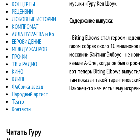
музыки «Гуру Кен Шоу».
КОНЦЕРТЫ
РЕЦЕНЗИИ
ЛЮБОВНЫЕ ИСТОРИИ
Содержание выпуска:
КОМПРОМАТ
АЛЛА ПУГАЧЕВА и Ко
- Biting Elbows стал героем неде
ЕВРОВИДЕНИЕ
гаком собрав около 10 миллионов 
МЕЖДУ ЖАНРОВ
москвичи Ба́йтинг Э́лбоус - не но
ПРОФИ
канале A-One, когда он был о рок
ТВ и РАДИО
вот теперь Biting Elbows выпусти
КИНО
КЛИПЫ
там показан такой тарантиновский
Фабрика звезд
Наконец-то нам есть чему искрен
Народный артист
Театр
Контакты
Читать Гуру