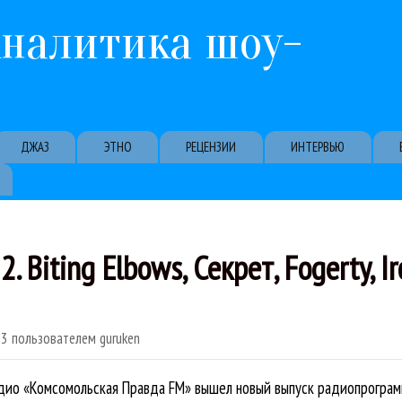
Перейти к основному содержанию
Аналитика шоу-
ДЖАЗ
ЭТНО
РЕЦЕНЗИИ
ИНТЕРВЬЮ
 Biting Elbows, Секрет, Fogerty, I
33
пользователем
guruken
дио «Комсомольская Правда FM» вышел новый выпуск радиопрограмм