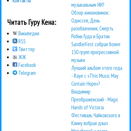
Контакты
музыкальным ИИ?
Обзор киноновинок:
Одиссея, День
Читать Гуру Кена:
разоблачения, Смерть
Википедия
Робин Гуда и Братик
RSS
SandlerFest собрал более
Твиттер
130 групп прогрессивной
ЖЖ
музыки
Facebook
Лучший альбом этого года
Telegram
- Raye с «This Music May
Contain Hope»?
Владимир
Преображенский - Magic
Hands of Victoria
Фестиваль Чайковского в
Клину вобрал джаз
Мерабовой и всего