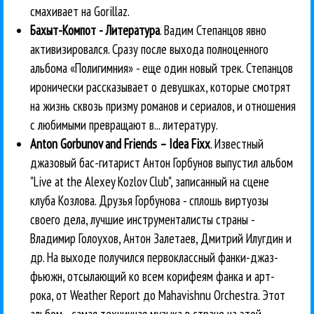
смахивает на Gorillaz.
Бахыт-Компот - Литература
. Вадим Степанцов явно
активизировался. Сразу после выхода полноценного
альбома «Полигимния» - еще один новый трек. Степанцов
иронически рассказывает о девушках, которые смотрят
на жизнь сквозь призму романов и сериалов, и отношения
с любимыми превращают в... литературу.
Anton Gorbunov and Friends – Idea Fixx
. Известный
джазовый бас-гитарист Антон Горбунов выпустил альбом
"Live at the Alexey Kozlov Club", записанный на сцене
клуба Козлова. Друзья Горбунова - сплошь виртуозы
своего дела, лучшие инструменталисты страны -
Владимир Голоухов, Антон Залетаев, Дмитрий Илугдин и
др. На выходе получился первоклассный фанки-джаз-
фьюжн, отсылающий ко всем корифеям фанка и арт-
рока, от Weather Report до Mahavishnu Orchestra. Этот
альбом - самая техничная музыка в стране на этой