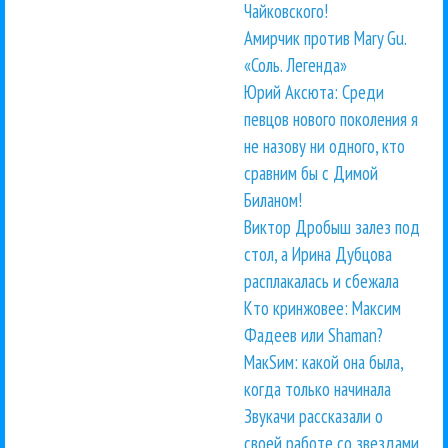
Чайковского!
Амирчик против Mary Gu.
«Соль. Легенда»
Юрий Аксюта: Среди
певцов нового поколения я
не назову ни одного, кто
сравним бы с Димой
Биланом!
Виктор Дробыш залез под
стол, а Ирина Дубцова
расплакалась и сбежала
Кто кринжовее: Максим
Фадеев или Shaman?
МакSим: какой она была,
когда только начинала
Звукачи рассказали о
своей работе со звездами