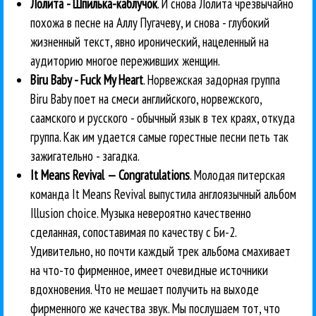
Лолита - Шпилька-каблучок
. И снова Лолита чрезвычайно
похожа в песне на Аллу Пугачеву, и снова - глубокий
жизненный текст, явно иронический, нацеленный на
аудиторию многое переживших женщин.
Biru Baby - Fuck My Heart
. Норвежская задорная группа
Biru Baby поет на смеси английского, норвежского,
саамского и русского - обычный язык в тех краях, откуда
группа. Как им удается самые горестные песни петь так
зажигательно - загадка.
It Means Revival — Congratulations
. Молодая питерская
команда It Means Revival выпустила англоязычный альбом
Illusion choice. Музыка невероятно качественно
сделанная, сопоставимая по качеству с Би-2.
Удивительно, но почти каждый трек альбома смахивает
на что-то фирменное, имеет очевидные источники
вдохновения. Что не мешает получить на выходе
фирменного же качества звук. Мы послушаем тот, что