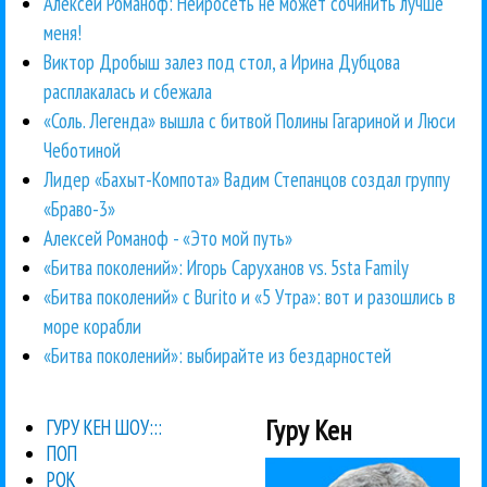
Алексей Романоф: Нейросеть не может сочинить лучше
меня!
Виктор Дробыш залез под стол, а Ирина Дубцова
расплакалась и сбежала
«Соль. Легенда» вышла с битвой Полины Гагариной и Люси
Чеботиной
Лидер «Бахыт-Компота» Вадим Степанцов создал группу
«Браво-3»
Алексей Романоф - «Это мой путь»
«Битва поколений»: Игорь Саруханов vs. 5sta Family
«Битва поколений» с Burito и «5 Утра»: вот и разошлись в
море корабли
«Битва поколений»: выбирайте из бездарностей
Гуру Кен
ГУРУ КЕН ШОУ:::
ПОП
РОК