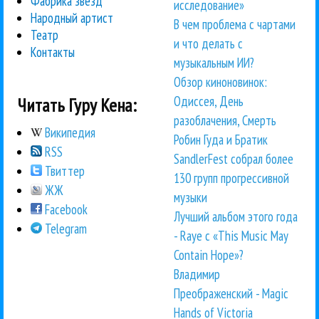
Фабрика звезд
исследование»
Народный артист
В чем проблема с чартами
Театр
и что делать с
Контакты
музыкальным ИИ?
Обзор киноновинок:
Одиссея, День
Читать Гуру Кена:
разоблачения, Смерть
Википедия
Робин Гуда и Братик
RSS
SandlerFest собрал более
Твиттер
130 групп прогрессивной
ЖЖ
музыки
Facebook
Лучший альбом этого года
Telegram
- Raye с «This Music May
Contain Hope»?
Владимир
Преображенский - Magic
Hands of Victoria