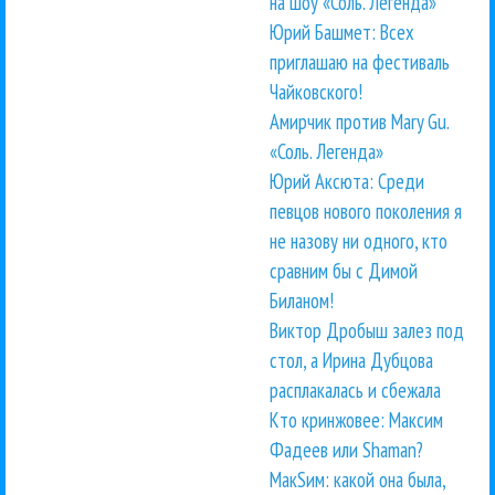
на шоу «Соль. Легенда»
Юрий Башмет: Всех
приглашаю на фестиваль
Чайковского!
Амирчик против Mary Gu.
«Соль. Легенда»
Юрий Аксюта: Среди
певцов нового поколения я
не назову ни одного, кто
сравним бы с Димой
Биланом!
Виктор Дробыш залез под
стол, а Ирина Дубцова
расплакалась и сбежала
Кто кринжовее: Максим
Фадеев или Shaman?
МакSим: какой она была,