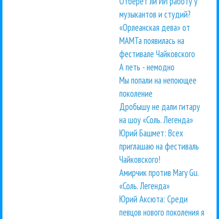
Отберет ли ИИ работу у
музыкантов и студий?
«Орлеанская дева» от
МАМТа появилась на
фестивале Чайковского
А петь - немодно
Мы попали на непоющее
поколение
Дробышу не дали гитару
на шоу «Соль. Легенда»
Юрий Башмет: Всех
приглашаю на фестиваль
Чайковского!
Амирчик против Mary Gu.
«Соль. Легенда»
Юрий Аксюта: Среди
певцов нового поколения я