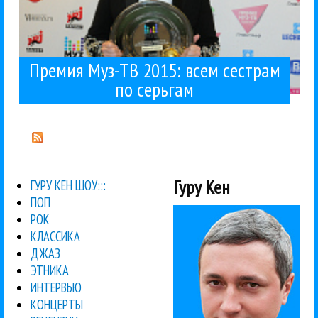
Премия Муз-ТВ 2015: всем сестрам
по серьгам
Гуру Кен
ГУРУ КЕН ШОУ:::
ПОП
РОК
КЛАССИКА
ДЖАЗ
ЭТНИКА
ИНТЕРВЬЮ
КОНЦЕРТЫ