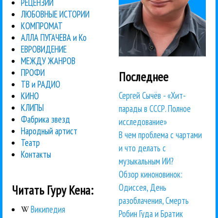
РЕЦЕНЗИИ
ЛЮБОВНЫЕ ИСТОРИИ
КОМПРОМАТ
АЛЛА ПУГАЧЕВА и Ко
ЕВРОВИДЕНИЕ
МЕЖДУ ЖАНРОВ
ПРОФИ
Последнее
ТВ и РАДИО
Сергей Сычёв - «Хит-
КИНО
КЛИПЫ
парады в СССР. Полное
Фабрика звезд
исследование»
Народный артист
В чем проблема с чартами
Театр
и что делать с
Контакты
музыкальным ИИ?
Обзор киноновинок:
Одиссея, День
Читать Гуру Кена:
разоблачения, Смерть
Википедия
Робин Гуда и Братик