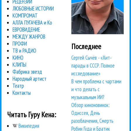
РЕЦЕНЗИИ
ЛЮБОВНЫЕ ИСТОРИИ
КОМПРОМАТ
АЛЛА ПУГАЧЕВА и Ко
ЕВРОВИДЕНИЕ
МЕЖДУ ЖАНРОВ
ПРОФИ
Последнее
ТВ и РАДИО
Сергей Сычёв - «Хит-
КИНО
КЛИПЫ
парады в СССР. Полное
Фабрика звезд
исследование»
Народный артист
В чем проблема с чартами
Театр
и что делать с
Контакты
музыкальным ИИ?
Обзор киноновинок:
Одиссея, День
Читать Гуру Кена:
разоблачения, Смерть
Википедия
Робин Гуда и Братик