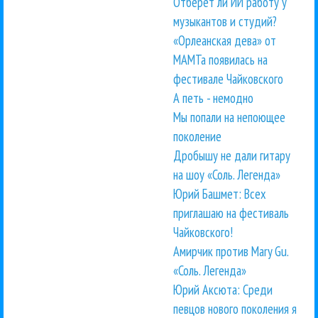
Отберет ли ИИ работу у
музыкантов и студий?
«Орлеанская дева» от
МАМТа появилась на
фестивале Чайковского
А петь - немодно
Мы попали на непоющее
поколение
Дробышу не дали гитару
на шоу «Соль. Легенда»
Юрий Башмет: Всех
приглашаю на фестиваль
Чайковского!
Амирчик против Mary Gu.
«Соль. Легенда»
Юрий Аксюта: Среди
певцов нового поколения я