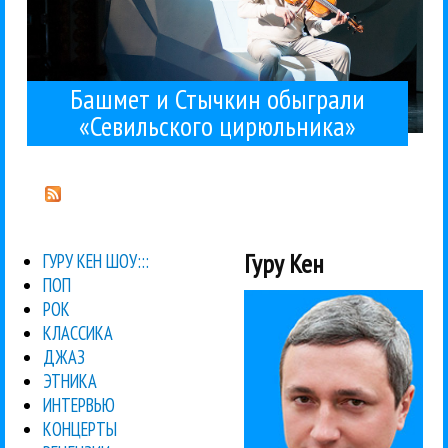
Башмет и Стычкин обыграли
«Севильского цирюльника»
Гуру Кен
ГУРУ КЕН ШОУ:::
ПОП
РОК
КЛАССИКА
ДЖАЗ
ЭТНИКА
ИНТЕРВЬЮ
КОНЦЕРТЫ