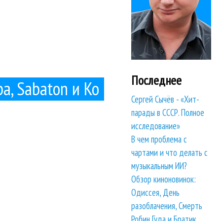
Последнее
ра, Sabaton и Ко
Сергей Сычёв - «Хит-
парады в СССР. Полное
исследование»
В чем проблема с
чартами и что делать с
музыкальным ИИ?
Обзор киноновинок:
Одиссея, День
разоблачения, Смерть
Робин Гуда и Братик