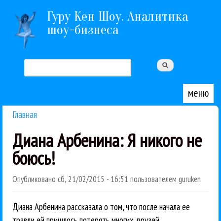
Перейти к основному содержанию
Гуру Кен Шоу. Аналитика
шоу-бизнеса
Поиск
Форма поиска
меню
Главная
Вы здесь
Диана Арбенина: Я никого не
боюсь!
Опубликовано
сб, 21/02/2015 - 16:51
пользователем
guruken
Диана Арбенина рассказала о том, что после начала ее
травли ей пришлось потерять многих друзей.