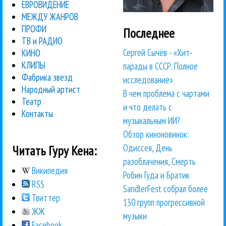
ЕВРОВИДЕНИЕ
МЕЖДУ ЖАНРОВ
ПРОФИ
Последнее
ТВ и РАДИО
Сергей Сычёв - «Хит-
КИНО
КЛИПЫ
парады в СССР. Полное
Фабрика звезд
исследование»
Народный артист
В чем проблема с чартами
Театр
и что делать с
Контакты
музыкальным ИИ?
Обзор киноновинок:
Одиссея, День
Читать Гуру Кена:
разоблачения, Смерть
Википедия
Робин Гуда и Братик
RSS
SandlerFest собрал более
Твиттер
130 групп прогрессивной
ЖЖ
музыки
Facebook