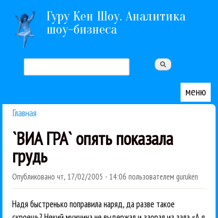
Перейти к основному содержанию
Гуру Кен Шоу. Аналитика
шоу-бизнеса
Поиск
Форма поиска
меню
Главная
Вы здесь
`ВИА ГРА` опять показала
грудь
Опубликовано
чт, 17/02/2005 - 14:06
пользователем
guruken
Надя быстренько поправила наряд, да разве такое
скроешь? Некий мужчина не выдержал и заорал из зала «А я