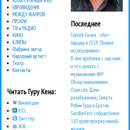
АЛЛА ПУГАЧЕВА и Ко
ЕВРОВИДЕНИЕ
МЕЖДУ ЖАНРОВ
ПРОФИ
Последнее
ТВ и РАДИО
Сергей Сычёв - «Хит-
КИНО
КЛИПЫ
парады в СССР. Полное
Фабрика звезд
исследование»
Народный артист
В чем проблема с чартами
Театр
и что делать с
Контакты
музыкальным ИИ?
Обзор киноновинок:
Одиссея, День
Читать Гуру Кена:
разоблачения, Смерть
Википедия
Робин Гуда и Братик
RSS
SandlerFest собрал более
Твиттер
130 групп прогрессивной
ЖЖ
музыки