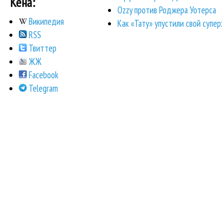
Кена:
Ozzy против Роджера Уотерса
Википедия
Как «Тату» упустили свой супе
RSS
Твиттер
ЖЖ
Facebook
Telegram