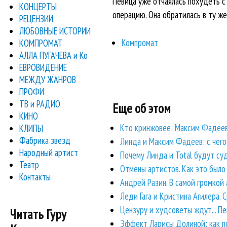
Певица уже отчаялась похудеть с
КОНЦЕРТЫ
операцию. Она обратилась в ту же
РЕЦЕНЗИИ
ЛЮБОВНЫЕ ИСТОРИИ
Компромат
КОМПРОМАТ
АЛЛА ПУГАЧЕВА и Ко
ЕВРОВИДЕНИЕ
МЕЖДУ ЖАНРОВ
ПРОФИ
ТВ и РАДИО
Еще об этом
КИНО
Кто кринжовее: Максим Фадеев
КЛИПЫ
Фабрика звезд
Линда и Максим Фадеев: с чего 
Народный артист
Почему Линда и Total будут с
Театр
Отмены артистов. Как это было
Контакты
Андрей Разин. В самой громкой
Леди Гага и Кристина Агилера.
Цензуру и худсоветы ждут... Пен
Читать Гуру
Эффект Ларисы Долиной: как п