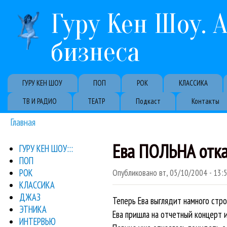
Гуру Кен Шоу. 
бизнеса
Primary links
ГУРУ КЕН ШОУ
ПОП
РОК
КЛАССИКА
ТВ И РАДИО
ТЕАТР
Подкаст
Контакты
Главная
Вы здесь
Ева ПОЛЬНА отка
ГУРУ КЕН ШОУ:::
ПОП
РОК
Опубликовано
вт, 05/10/2004 - 13:
КЛАССИКА
ДЖАЗ
Теперь Ева выглядит намного стр
ЭТНИКА
Ева пришла на отчетный концерт и
ИНТЕРВЬЮ