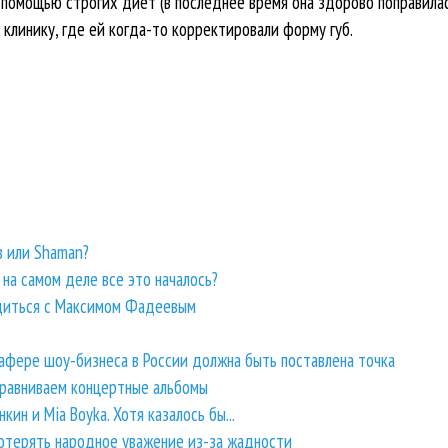
 помощью строгих диет (в последнее время она здорово поправилас
 клинику, где ей когда-то корректировали форму губ.
 или Shaman?
на самом деле все это началось?
удиться с Максимом Фадеевым
 афере шоу-бизнеса в России должна быть поставлена точка
 Сравниваем концертные альбомы
кин и Mia Boyka. Хотя казалось бы...
отерять народное уважение из-за жадности