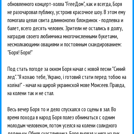
обновленного концерт-холла "FreeДом", как и всегда, Боря
не разочаровал публику, устроив красочное шоу. В этом ему
помогала целая свита длинноногих блондинок - подпевка и
балет, всего десять человек. Зрители не остались в долгу,
наградив своего любимчика многочисленными букетами,
несмолкающими овациями и постоянным скандированием:
"Боря! Боря!"
Под стать погоде за окном Боря начал с новой песни "Синий
лед". "Я кохаю тебе, Украно, i готовий стати перед тобою на
колiна!" - начал на щирой украинской мове Моисеев. Правда,
на колени так и не стал.
Весь вечер Боря то и дело спускался со сцены в зал. Во
время похода в народ Боря полез обниматься с одним
молодым человеком, потом уселся на колени солидного
дяденьки. Обняв счастливчика, Боря вырвал у него из рук