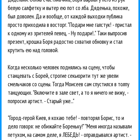
белую салфетку и вытер ею пот со лба. Дяденька, похоже,
был доволен. Да и вообще, от каждой выходки публика
просто приходила в восторг. "Подари мне галстук! - пристал
к одному из зрителей певец. - Ну подари!.." Таки выпросив
презент, крошка Боря радостно схватил обновку и стал
крутить ею над головой.
Когда несколько человек поднялись на сцену, чтобы
станцевать с Борей, строгие секьюрити тут же увели
смельчаков со сцены. Тогда Моисеев сам спустился в толпу
танцующих. "Включите в зале свет, а то я ничего не вижу, -
попросил артист. - Старый уже..."
"Город-герой Киев, я кохаю тебе! - повторял Борис, то и
дело говоря: не обижайте Бореньку!" "Меня иногда называли
петухом, на самом деле, я ЛЕБЕДЬ! - оправдывался артист. -