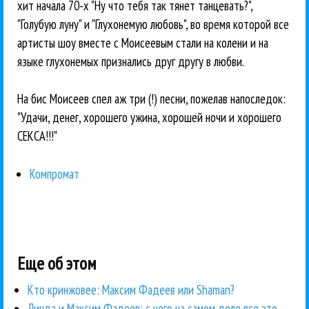
хит начала 70-х "Ну что тебя так тянет танцевать?",
"Голубую луну" и "Глухонемую любовь", во время которой все
артисты шоу вместе с Моисеевым стали на колени и на
языке глухонемых признались друг другу в любви.
На бис Моисеев спел аж три (!) песни, пожелав напоследок:
"Удачи, денег, хорошего ужина, хорошей ночи и хорошего
СЕКСА!!!"
Компромат
Еще об этом
Кто кринжовее: Максим Фадеев или Shaman?
Линда и Максим Фадеев: с чего на самом деле все это