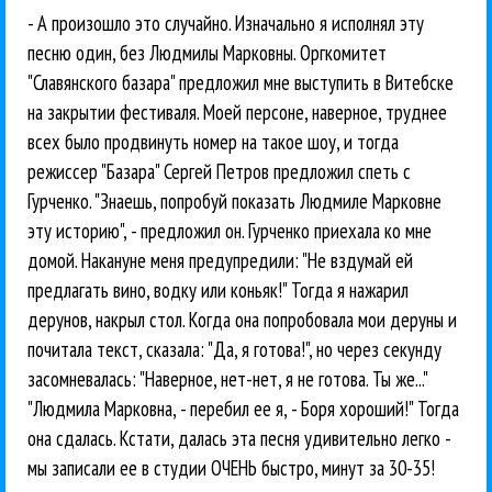
- А произошло это случайно. Изначально я исполнял эту
песню один, без Людмилы Марковны. Оргкомитет
"Славянского базара" предложил мне выступить в Витебске
на закрытии фестиваля. Моей персоне, наверное, труднее
всех было продвинуть номер на такое шоу, и тогда
режиссер "Базара" Сергей Петров предложил спеть с
Гурченко. "Знаешь, попробуй показать Людмиле Марковне
эту историю", - предложил он. Гурченко приехала ко мне
домой. Накануне меня предупредили: "Не вздумай ей
предлагать вино, водку или коньяк!" Тогда я нажарил
дерунов, накрыл стол. Когда она попробовала мои деруны и
почитала текст, сказала: "Да, я готова!", но через секунду
засомневалась: "Наверное, нет-нет, я не готова. Ты же..."
"Людмила Марковна, - перебил ее я, - Боря хороший!" Тогда
она сдалась. Кстати, далась эта песня удивительно легко -
мы записали ее в студии ОЧЕНЬ быстро, минут за 30-35!