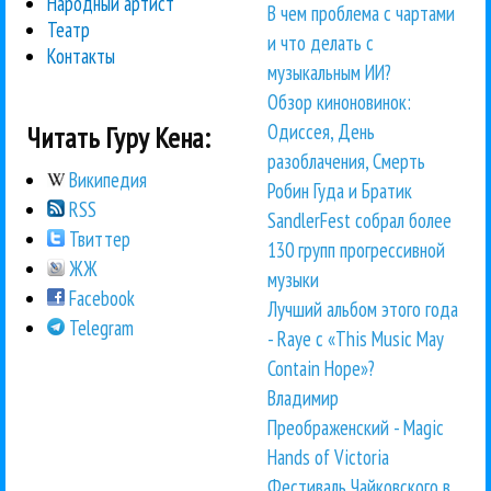
Народный артист
В чем проблема с чартами
Театр
и что делать с
Контакты
музыкальным ИИ?
Обзор киноновинок:
Одиссея, День
Читать Гуру Кена:
разоблачения, Смерть
Википедия
Робин Гуда и Братик
RSS
SandlerFest собрал более
Твиттер
130 групп прогрессивной
ЖЖ
музыки
Facebook
Лучший альбом этого года
Telegram
- Raye с «This Music May
Contain Hope»?
Владимир
Преображенский - Magic
Hands of Victoria
Фестиваль Чайковского в