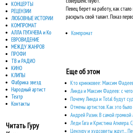
совершенствуют.
КОНЦЕРТЫ
Певец берет на работу, как стало
РЕЦЕНЗИИ
раскрыть свой талант. Показ перв
ЛЮБОВНЫЕ ИСТОРИИ
КОМПРОМАТ
АЛЛА ПУГАЧЕВА и Ко
Компромат
ЕВРОВИДЕНИЕ
МЕЖДУ ЖАНРОВ
ПРОФИ
ТВ и РАДИО
КИНО
Еще об этом
КЛИПЫ
Фабрика звезд
Кто кринжовее: Максим Фадеев
Народный артист
Линда и Максим Фадеев: с чего 
Театр
Почему Линда и Total будут с
Контакты
Отмены артистов. Как это было
Андрей Разин. В самой громкой
Леди Гага и Кристина Агилера.
Читать Гуру
Цензуру и худсоветы ждут... Пен