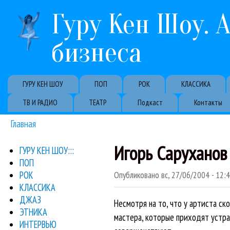
Гуру Кен Шоу. 
бизнеса
Primary links
ГУРУ КЕН ШОУ
ПОП
РОК
КЛАССИКА
ТВ И РАДИО
ТЕАТР
Подкаст
Контакты
Главная
Вы здесь
Игорь Саруханов
ГУРУ КЕН ШОУ:::
ПОП
РОК
Опубликовано
вс, 27/06/2004 - 12:
КЛАССИКА
ДЖАЗ
Несмотря на то, что у артиста с
ЭТНИКА
мастера, которые приходят устра
ИНТЕРВЬЮ