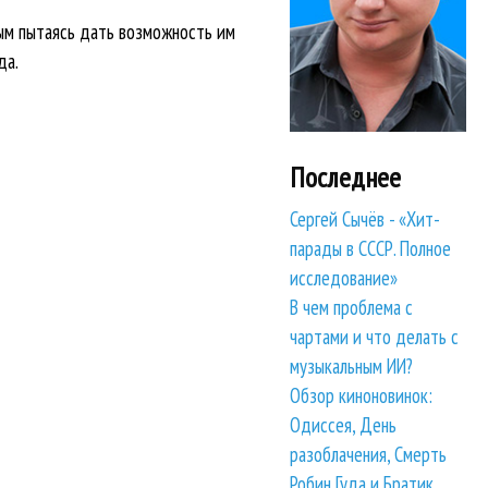
ым пытаясь дать возможность им
да.
Последнее
Сергей Сычёв - «Хит-
парады в СССР. Полное
исследование»
В чем проблема с
чартами и что делать с
музыкальным ИИ?
Обзор киноновинок:
Одиссея, День
разоблачения, Смерть
Робин Гуда и Братик