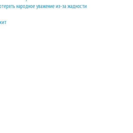
отерять народное уважение из-за жадности
рхит