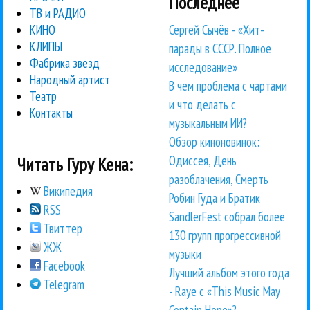
Последнее
ТВ и РАДИО
Сергей Сычёв - «Хит-
КИНО
КЛИПЫ
парады в СССР. Полное
Фабрика звезд
исследование»
Народный артист
В чем проблема с чартами
Театр
и что делать с
Контакты
музыкальным ИИ?
Обзор киноновинок:
Одиссея, День
Читать Гуру Кена:
разоблачения, Смерть
Википедия
Робин Гуда и Братик
RSS
SandlerFest собрал более
Твиттер
130 групп прогрессивной
ЖЖ
музыки
Facebook
Лучший альбом этого года
Telegram
- Raye с «This Music May
Contain Hope»?