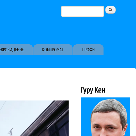
Поиск
Форма поиска
ЕВРОВИДЕНИЕ
КОМПРОМАТ
ПРОФИ
Гуру Кен
вижу его...
л, клип. Поп. Корейский
рев
vert,