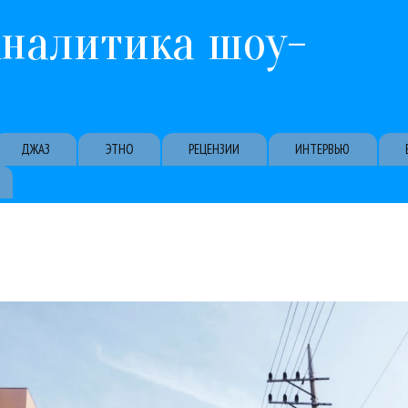
Перейти к основному содержанию
Аналитика шоу-
ДЖАЗ
ЭТНО
РЕЦЕНЗИИ
ИНТЕРВЬЮ
вернулся после небольшой паузы с отличным дэнс-бэнгером. Так и 
нок недели, как обычно, по убыванию баллов. Blackpink - Jump Синг
ackpink
Justin Bieber
Motorhead
Shaman
Zivert
Поп
Рецензии
Рок
Сергей Лаза
11 / 07 / 2025
Motorhead
р музыкальных новинок: Blackpink, Лазарев, Бибер, Zi