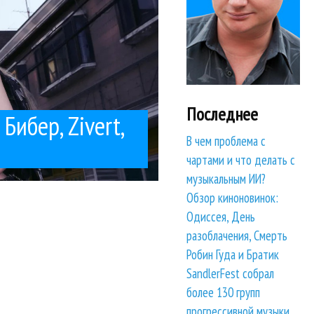
Последнее
Бибер, Zivert,
В чем проблема с
чартами и что делать с
музыкальным ИИ?
Обзор киноновинок:
Одиссея, День
разоблачения, Смерть
Робин Гуда и Братик
SandlerFest собрал
более 130 групп
прогрессивной музыки