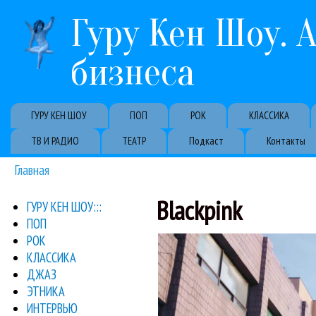
Гуру Кен Шоу. 
бизнеса
Primary links
ГУРУ КЕН ШОУ
ПОП
РОК
КЛАССИКА
ТВ И РАДИО
ТЕАТР
Подкаст
Контакты
Главная
Вы здесь
Blackpink
ГУРУ КЕН ШОУ:::
ПОП
герл-бенд 
РОК
Обзор музыкальных нови
Bl
КЛАССИКА
Обзо
ДЖАЗ
ЭТНИКА
ИНТЕРВЬЮ