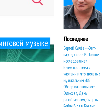
Последнее
минговой музыке
Сергей Сычёв - «Хит-
парады в СССР. Полное
исследование»
В чем проблема с
чартами и что делать с
музыкальным ИИ?
Обзор киноновинок:
Одиссея, День
разоблачения, Смерть
Робин Гуда и Братик