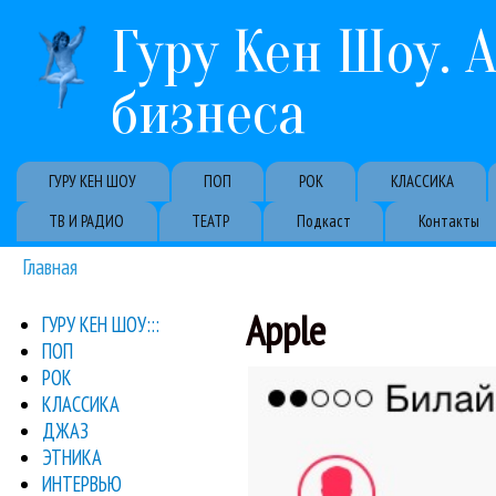
Гуру Кен Шоу. 
бизнеса
Primary links
ГУРУ КЕН ШОУ
ПОП
РОК
КЛАССИКА
ТВ И РАДИО
ТЕАТР
Подкаст
Контакты
Главная
Вы здесь
Apple
ГУРУ КЕН ШОУ:::
ПОП
Давайте посм
РОК
30 июня стало досту
КЛАССИКА
ДЖАЗ
ЭТНИКА
ИНТЕРВЬЮ