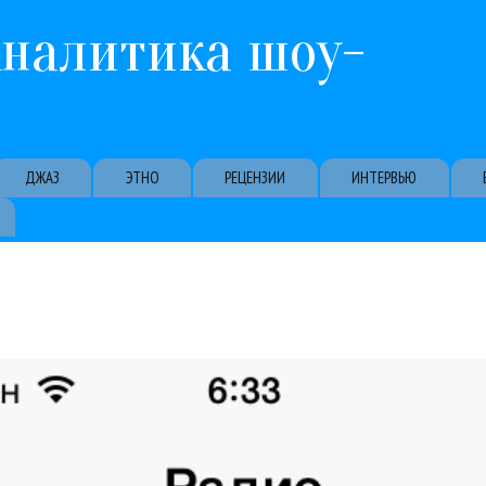
Перейти к основному содержанию
Аналитика шоу-
ДЖАЗ
ЭТНО
РЕЦЕНЗИИ
ИНТЕРВЬЮ
отрим, как это приложение выглядит в российском обличьи. После 
пно обновление iOS 8.4 - а с ним и совершенно новый сервис потоков
Apple
Профи
ТВ и радио
01 / 07 / 2015
Apple Music - что нового в стриминговой музыке