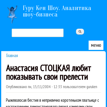
Перейти к основному содержанию
Гуру Кен Шоу. Аналитика
шоу-бизнеса
Поиск
Форма поиска
меню
Главная
Вы здесь
Анастасия СТОЦКАЯ любит
показывать свои прелести
Опубликовано
пн, 15/11/2004 - 12:33
пользователем
guruken
Рыжеволосая бестия в неприлично коротеньком платьице с
наслаждением демонстрировала перед камерами свои