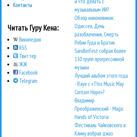
и что делать с
Контакты
музыкальным ИИ?
Обзор киноновинок:
Одиссея, День
Читать Гуру Кена:
разоблачения, Смерть
Википедия
Робин Гуда и Братик
RSS
SandlerFest собрал более
Твиттер
130 групп прогрессивной
ЖЖ
музыки
Facebook
Лучший альбом этого года
Telegram
- Raye с «This Music May
Contain Hope»?
Владимир
Преображенский - Magic
Hands of Victoria
Фестиваль Чайковского в
Клину вобрал джаз