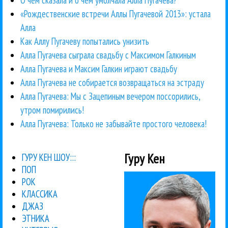
О чем сказала и о чем умолчала Алла Пугачева?
«Рождественские встречи Аллы Пугачевой 2013»: устала
Алла
Как Аллу Пугачеву попытались унизить
Алла Пугачева сыграла свадьбу с Максимом Галкиным
Алла Пугачева и Максим Галкин играют свадьбу
Алла Пугачева не собирается возвращаться на эстраду
Алла Пугачева: Мы с Зацепиным вечером поссорились,
утром помирились!
Алла Пугачева: Только не забывайте простого человека!
Гуру Кен
ГУРУ КЕН ШОУ:::
ПОП
РОК
КЛАССИКА
ДЖАЗ
ЭТНИКА