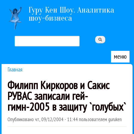
Перейти к основному содержанию
Гуру Кен Шоу. Аналитика
шоу-бизнеса
Поиск
Форма поиска
меню
Главная
Вы здесь
Филипп Киркоров и Сакис
РУВАС записали гей-
гимн-2005 в защиту `голубых`
Опубликовано
чт, 09/12/2004 - 11:44
пользователем
guruken