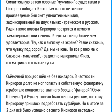
Сомнительную затею озорные "мужчинки" осуществили в
Питере, сообщает Km.ru. Там на это нетленное
произведение был снят удивительный клип,
зафиксированный на двух языках - греческом и русском.
Ради такого повода Киркоров постригся и немного
замаскировал свои седины. Результат певца более чем
удовлетворил. "Ну, как я выгляжу на экране? Разве скажешь,
что чуваку под сорок? Да, мы не юны. Но все равно мы с
Сакисом - мальчики!", - радостно манерничал Филя,
отсматривая отснятые куски.
Съёмочный процесс шёл не без накладок. В частности,
Киркоров долго не мог попасть в собственную фонограмму
(сработало колдовство знатного борца с "фанерой" Юрия
Шевчука?) А Рувасу тяжело было петь на русском, поэтому
Киркорову пришлось подработать суфлёром. Но в итоге за
2 дня всё было успешно отснято. Киркоров настолько