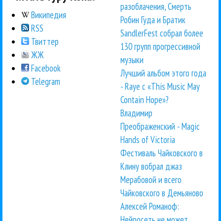
разоблачения, Смерть
Википедия
Робин Гуда и Братик
RSS
SandlerFest собрал более
Твиттер
130 групп прогрессивной
ЖЖ
музыки
Facebook
Лучший альбом этого года
Telegram
- Raye с «This Music May
Contain Hope»?
Владимир
Преображенский - Magic
Hands of Victoria
Фестиваль Чайковского в
Клину вобрал джаз
Мерабовой и всего
Чайковского в Демьяново
Алексей Романоф:
Нейросеть не может