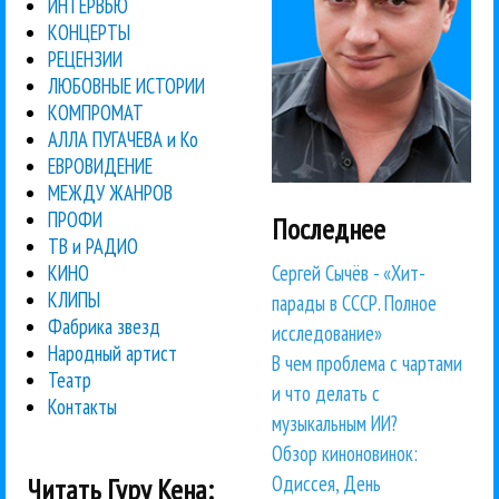
ИНТЕРВЬЮ
КОНЦЕРТЫ
РЕЦЕНЗИИ
ЛЮБОВНЫЕ ИСТОРИИ
КОМПРОМАТ
АЛЛА ПУГАЧЕВА и Ко
ЕВРОВИДЕНИЕ
МЕЖДУ ЖАНРОВ
ПРОФИ
Последнее
ТВ и РАДИО
Сергей Сычёв - «Хит-
КИНО
КЛИПЫ
парады в СССР. Полное
Фабрика звезд
исследование»
Народный артист
В чем проблема с чартами
Театр
и что делать с
Контакты
музыкальным ИИ?
Обзор киноновинок:
Одиссея, День
Читать Гуру Кена: