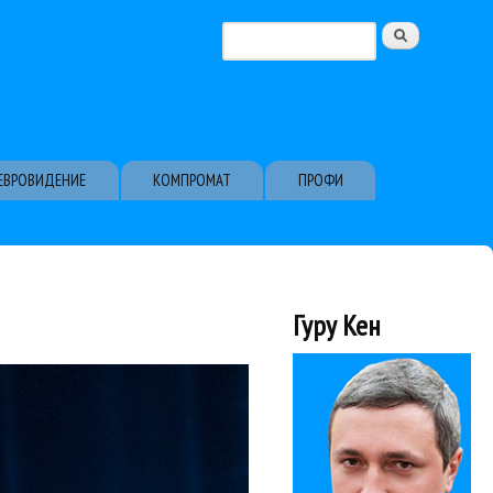
Поиск
Форма поиска
ЕВРОВИДЕНИЕ
КОМПРОМАТ
ПРОФИ
Гуру Кен
ром японского...
рия Башмета. На гала-
церты
Юрий Башмет
 Сочи