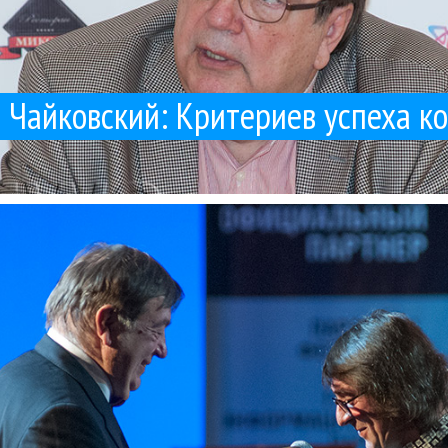
 Чайковский: Критериев успеха к
Гарольда. Он объединил сразу три произведения, посвященные Гаро
оем Зимнем фестивале искусств в Сочи сыграл отдельную программу
Александр Чайковский
Классика
Концерты
Солисты Москвы
Юрий Башмет
20 / 02 / 2016
«Три Гарольда» Юрия Башмета