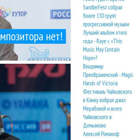
SandlerFest собрал
более 130 групп
прогрессивной музыки
омпозитора нет!
Лучший альбом этого
года - Raye с «This
Music May Contain
Hope»?
Владимир
льду. Помимо...
, посвященную теме
Преображенский - Magic
Hands of Victoria
Фестиваль Чайковского
в Клину вобрал джаз
Мерабовой и всего
Чайковского в
Демьяново
Алексей Романоф: