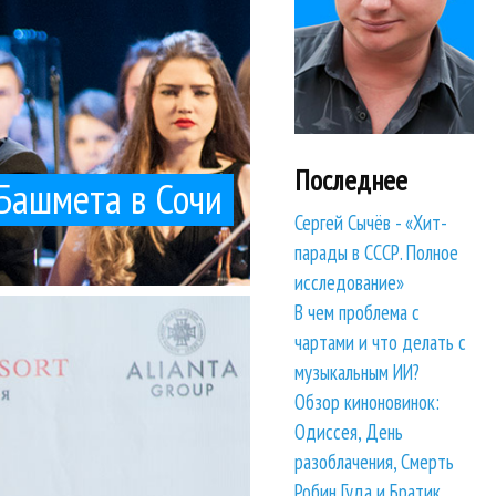
Последнее
 Башмета в Сочи
Сергей Сычёв - «Хит-
парады в СССР. Полное
исследование»
йковского на...
В чем проблема с
. В рамках юбилейного
нет!
чартами и что делать с
музыкальным ИИ?
Обзор киноновинок:
Одиссея, День
разоблачения, Смерть
Робин Гуда и Братик