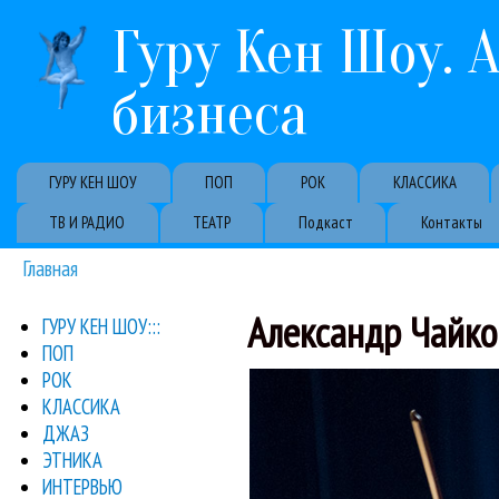
Гуру Кен Шоу. 
бизнеса
Primary links
ГУРУ КЕН ШОУ
ПОП
РОК
КЛАССИКА
ТВ И РАДИО
ТЕАТР
Подкаст
Контакты
Главная
Вы здесь
Александр Чайко
ГУРУ КЕН ШОУ:::
ПОП
концерте закры
РОК
Двумя мировыми премь
Ави Авиталь
Алекс
КЛАССИКА
Мацу
ДЖАЗ
ЭТНИКА
ИНТЕРВЬЮ