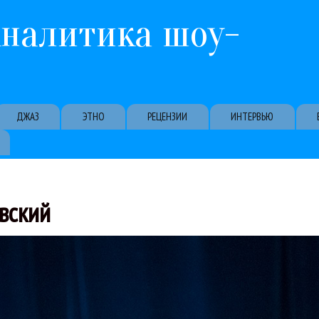
Перейти к основному содержанию
Аналитика шоу-
ДЖАЗ
ЭТНО
РЕЦЕНЗИИ
ИНТЕРВЬЮ
вский
тия фестиваля впервые были исполнены Концерт для альта с оркест
ерами завершился в Сочи юбилейный X Зимний фестиваль искусств Ю
андр Чайковский
Вадим Репин
Денис Мацуев
Классика
Клаудио Ванделли
Кон
27 / 02 / 2017
ев, Башмет и сумрак: закрытие фестиваля Башмета в