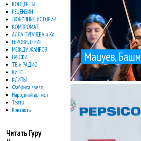
КОНЦЕРТЫ
РЕЦЕНЗИИ
ЛЮБОВНЫЕ ИСТОРИИ
КОМПРОМАТ
АЛЛА ПУГАЧЕВА и Ко
ЕВРОВИДЕНИЕ
МЕЖДУ ЖАНРОВ
Мацуев, Башм
ПРОФИ
ТВ и РАДИО
КИНО
КЛИПЫ
Фабрика звезд
X Зимнего фес
Известный композитор
Народный артист
Але
Театр
Контакты
Читать Гуру