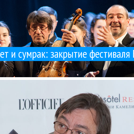
ет и сумрак: закрытие фестиваля
тиваля искусств Юрия Башмета в Сочи прошла лекция Александра Ча
 Александр Чайковский рассуждает о пути композитора к слушателю
Александр Чайковский
Интервью
Классика
23 / 02 / 2017
ксандр Чайковский: Критериев успеха композитора 