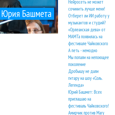
Нейросеть не может
сочинить лучше меня!
» Юрия Башмета
Отберет ли ИИ работу у
музыкантов и студий?
«Орлеанская дева» от
МАМТа появилась на
фестивале Чайковского
А петь - немодно
Мы попали на непоющее
поколение
Дробышу не дали
гитару на шоу «Соль.
Легенда»
Юрий Башмет: Всех
приглашаю на
фестиваль Чайковского!
Амирчик против Mary