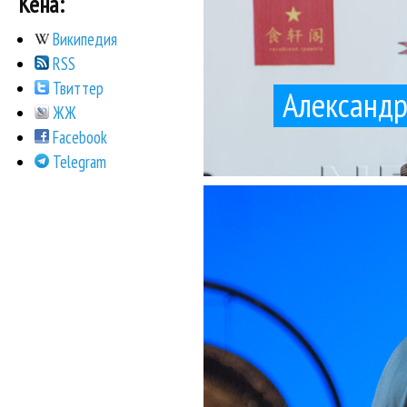
Кена:
Википедия
RSS
Твиттер
Александр
ЖЖ
Facebook
Telegram
байроновского 
Юрий Башмет на св