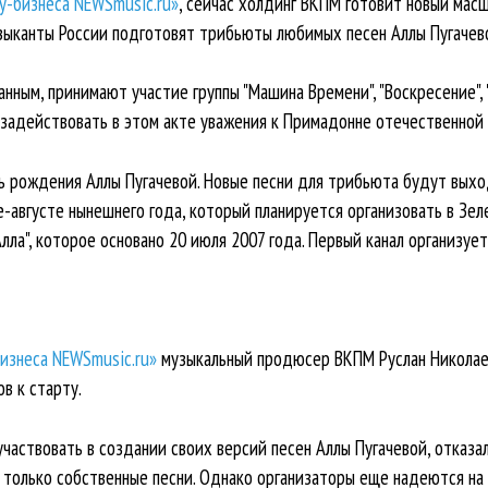
у-бизнеса NEWSmusic.ru»
, сейчас холдинг ВКПМ готовит новый мас
зыканты России подготовят трибьюты любимых песен Аллы Пугачев
ным, принимают участие группы "Машина Времени", "Воскресение", "Ч
 задействовать в этом акте уважения к Примадонне отечественной 
нь рождения Аллы Пугачевой. Новые песни для трибьюта будут выхо
е-августе нынешнего года, который планируется организовать в Зе
ла", которое основано 20 июля 2007 года. Первый канал организу
изнеса NEWSmusic.ru»
музыкальный продюсер ВКПМ Руслан Николаев
в к старту.
участвовать в создании своих версий песен Аллы Пугачевой, отказ
т только собственные песни. Однако организаторы еще надеются н