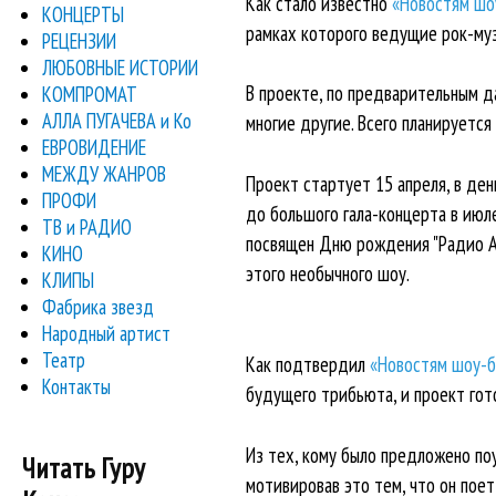
Как стало известно
«Новостям шо
КОНЦЕРТЫ
рамках которого ведущие рок-му
РЕЦЕНЗИИ
ЛЮБОВНЫЕ ИСТОРИИ
В проекте, по предварительным дан
КОМПРОМАТ
АЛЛА ПУГАЧЕВА и Ко
многие другие. Всего планируется
ЕВРОВИДЕНИЕ
МЕЖДУ ЖАНРОВ
Проект стартует 15 апреля, в де
ПРОФИ
до большого гала-концерта в июл
ТВ и РАДИО
посвящен Дню рождения "Радио Ал
КИНО
этого необычного шоу.
КЛИПЫ
Фабрика звезд
Народный артист
Театр
Как подтвердил
«Новостям шоу-б
Контакты
будущего трибьюта, и проект гото
Из тех, кому было предложено по
Читать Гуру
мотивировав это тем, что он пое