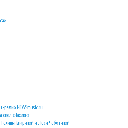
са»
ет-радио NEWSmusic.ru
та спел «Часики»
й Полины Гагариной и Люси Чеботиной