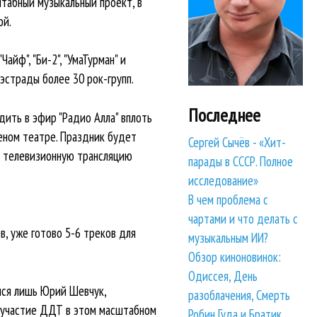
штабный музыкальный проект, в
ой.
айф", "Би-2", "УмаТурман" и
эстрады более 30 рок-групп.
Последнее
дить в эфир "Радио Алла" вплоть
леном театре. Праздник будет
Сергей Сычёв - «Хит-
ет телевизионную трансляцию
парады в СССР. Полное
исследование»
В чем проблема с
чартами и что делать с
, уже готово 5-6 треков для
музыкальным ИИ?
Обзор киноновинок:
Одиссея, День
ался лишь Юрий Шевчук,
разоблачения, Смерть
а участие ДДТ в этом масштабном
Робин Гуда и Братик