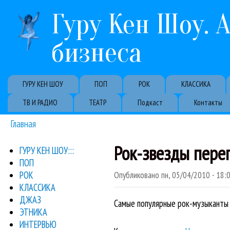
Гуру Кен Шоу. 
бизнеса
Primary links
ГУРУ КЕН ШОУ
ПОП
РОК
КЛАССИКА
ТВ И РАДИО
ТЕАТР
Подкаст
Контакты
Главная
Вы здесь
Рок-звезды пере
ГУРУ КЕН ШОУ:::
ПОП
РОК
Опубликовано
пн, 05/04/2010 - 18:
КЛАССИКА
ДЖАЗ
Самые популярные рок-музыканты 
ЭТНИКА
ИНТЕРВЬЮ