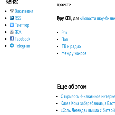
Кена:
проекте.
Википедия
RSS
Гуру КЕН
, для
«Новости шоу-бизне
Твиттер
ЖЖ
Рок
Facebook
Поп
Telegram
ТВ и радио
Между жанров
Еще об этом
Открылось 4-канальное интерн
Клава Кока забарабанила, а Бас
«Соль. Легенда» вышла с битво