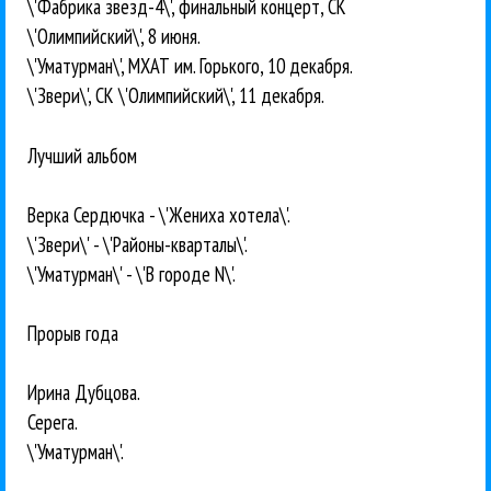
\'Фабрика звезд-4\', финальный концерт, СК
\'Олимпийский\', 8 июня.
\'Уматурман\', МХАТ им. Горького, 10 декабря.
\'Звери\', СК \'Олимпийский\', 11 декабря.
Лучший альбом
Верка Сердючка - \'Жениха хотела\'.
\'Звери\' - \'Районы-кварталы\'.
\'Уматурман\' - \'В городе N\'.
Прорыв года
Ирина Дубцова.
Серега.
\'Уматурман\'.