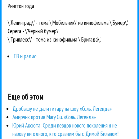
Рингтон года
\'Ленинград\' - тема \'Мобильник\' из кинофильма \'Бумер\'.
Серега - \'Черный бумер\'.
\'Триплекс\' - тема из кинофильма \'Бригада\'.
ТВ и радио
Еще об этом
Дробышу не дали гитару на шоу «Соль. Легенда»
Амирчик против Mary Gu. «Соль. Легенда»
Юрий Аксюта: Среди певцов нового поколения я не
назову ни одного, кто сравним бы с Димой Биланом!