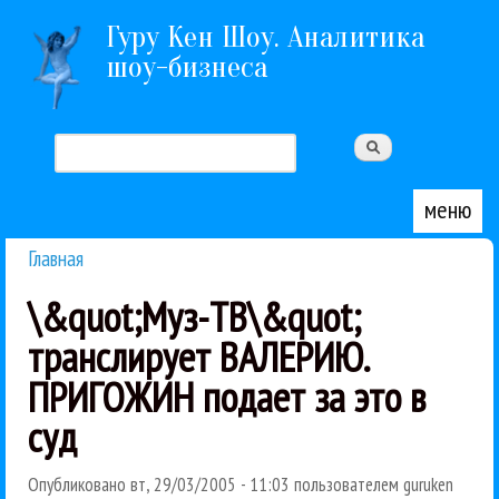
Перейти к основному содержанию
Гуру Кен Шоу. Аналитика
шоу-бизнеса
Поиск
Форма поиска
меню
Главная
Вы здесь
\&quot;Муз-ТВ\&quot;
транслирует ВАЛЕРИЮ.
ПРИГОЖИН подает за это в
суд
Опубликовано
вт, 29/03/2005 - 11:03
пользователем
guruken