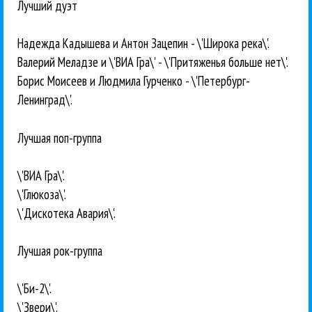
Лучший дуэт
Надежда Кадышева и Антон Зацепин - \'Широка река\'.
Валерий Меладзе и \'ВИА Гра\' - \'Притяженья больше нет\'.
Борис Моисеев и Людмила Гурченко - \'Петербург-
Ленинград\'.
Лучшая поп-группа
\'ВИА Гра\'.
\'Глюкоза\'.
\'Дискотека Авария\'.
Лучшая рок-группа
\'Би-2\'.
\'Звери\'.