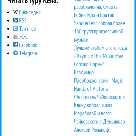
Читать Гуру Кена:
разоблачения, Смерть
Википедия
Робин Гуда и Братик
RSS
SandlerFest собрал более
Твиттер
130 групп прогрессивной
ЖЖ
музыки
Facebook
Лучший альбом этого года
Telegram
- Raye с «This Music May
Contain Hope»?
Владимир
Преображенский - Magic
Hands of Victoria
Фестиваль Чайковского в
Клину вобрал джаз
Мерабовой и всего
Чайковского в Демьяново
Алексей Романоф: