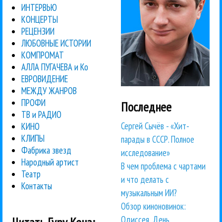
ИНТЕРВЬЮ
КОНЦЕРТЫ
РЕЦЕНЗИИ
ЛЮБОВНЫЕ ИСТОРИИ
КОМПРОМАТ
АЛЛА ПУГАЧЕВА и Ко
ЕВРОВИДЕНИЕ
МЕЖДУ ЖАНРОВ
ПРОФИ
Последнее
ТВ и РАДИО
Сергей Сычёв - «Хит-
КИНО
КЛИПЫ
парады в СССР. Полное
Фабрика звезд
исследование»
Народный артист
В чем проблема с чартами
Театр
и что делать с
Контакты
музыкальным ИИ?
Обзор киноновинок:
Одиссея, День