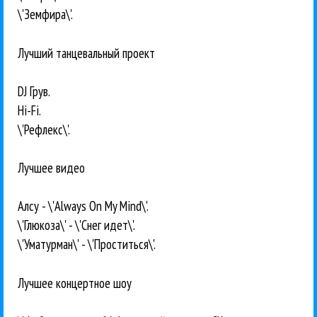
\'Земфира\'.
Лучший танцевальный проект
DJ Грув.
Hi-Fi.
\'Рефлекс\'.
Лучшее видео
Алсу - \'Always On My Mind\'.
\'Глюкоза\' - \'Снег идет\'.
\'Уматурман\' - \'Проститься\'.
Лучшее концертное шоу