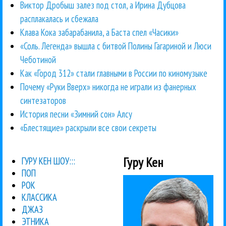
Виктор Дробыш залез под стол, а Ирина Дубцова
расплакалась и сбежала
Клава Кока забарабанила, а Баста спел «Часики»
«Соль. Легенда» вышла с битвой Полины Гагариной и Люси
Чеботиной
Как «Город 312» стали главными в России по киномузыке
Почему «Руки Вверх» никогда не играли из фанерных
синтезаторов
История песни «Зимний сон» Алсу
«Блестящие» раскрыли все свои секреты
Гуру Кен
ГУРУ КЕН ШОУ:::
ПОП
РОК
КЛАССИКА
ДЖАЗ
ЭТНИКА