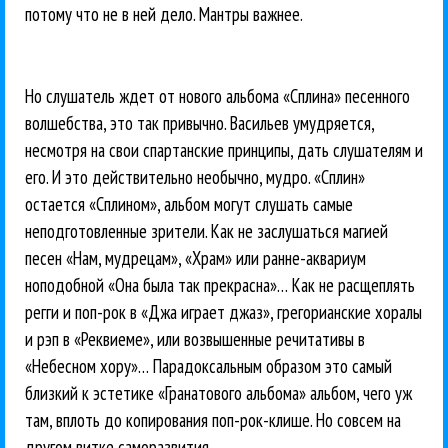
потому что не в ней дело. Мантры важнее.
Но слушатель ждет от нового альбома «Сплина» песенного
волшебства, это так привычно. Васильев умудряется,
несмотря на свои спартанские принципы, дать слушателям и
его. И это действительно необычно, мудро. «Сплин»
остается «Сплином», альбом могут слушать самые
неподготовленные зрители. Как не заслушаться магией
песен «Нам, мудрецам», «Храм» или ранне-аквариум
ноподобной «Она была так прекрасна»… Как не расщеплять
регги и поп-рок в «Джа играет джаз», грегорианские хоралы
и рэп в «Реквиеме», или возвышенные речитативы в
«Небесном хору»… Парадоксальным образом это самый
близкий к эстетике «Гранатового альбома» альбом, чего уж
там, вплоть до копирования поп-рок-клише. Но совсем на
другом витке саморазвития.