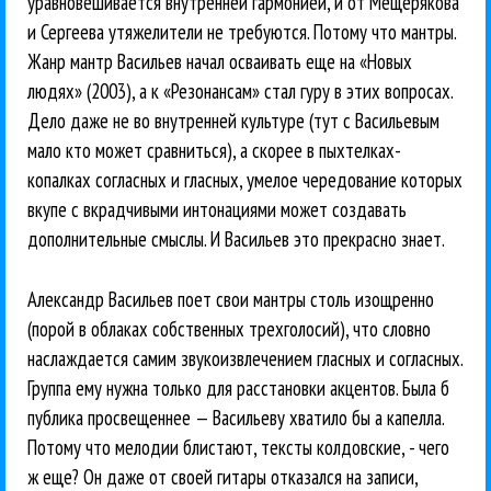
уравновешивается внутренней гармонией, и от Мещерякова
и Сергеева утяжелители не требуются. Потому что мантры.
Жанр мантр Васильев начал осваивать еще на «Новых
людях» (2003), а к «Резонансам» стал гуру в этих вопросах.
Дело даже не во внутренней культуре (тут с Васильевым
мало кто может сравниться), а скорее в пыхтелках-
копалках согласных и гласных, умелое чередование которых
вкупе с вкрадчивыми интонациями может создавать
дополнительные смыслы. И Васильев это прекрасно знает.
Александр Васильев поет свои мантры столь изощренно
(порой в облаках собственных трехголосий), что словно
наслаждается самим звукоизвлечением гласных и согласных.
Группа ему нужна только для расстановки акцентов. Была б
публика просвещеннее — Васильеву хватило бы а капелла.
Потому что мелодии блистают, тексты колдовские, - чего
ж еще? Он даже от своей гитары отказался на записи,