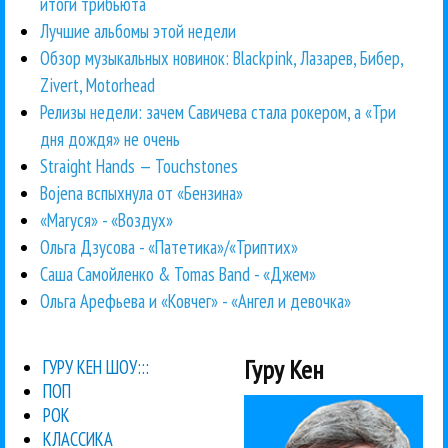
итоги трибьюта
Лучшие альбомы этой недели
Обзор музыкальных новинок: Blackpink, Лазарев, Бибер,
Zivert, Motorhead
Релизы недели: зачем Савичева стала рокером, а «Три
дня дождя» не очень
Straight Hands — Touchstones
Bojena вспыхнула от «Бензина»
«Маrуся» - «Воздух»
Ольга Дзусова - «Патетика»/«Триптих»
Саша Самойленко & Tomas Band - «Джем»
Ольга Арефьева и «Ковчег» - «Ангел и девочка»
Гуру Кен
ГУРУ КЕН ШОУ:::
ПОП
РОК
КЛАССИКА