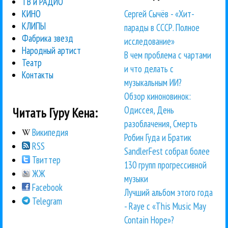
ТВ и РАДИО
Сергей Сычёв - «Хит-
КИНО
КЛИПЫ
парады в СССР. Полное
Фабрика звезд
исследование»
Народный артист
В чем проблема с чартами
Театр
и что делать с
Контакты
музыкальным ИИ?
Обзор киноновинок:
Одиссея, День
Читать Гуру Кена:
разоблачения, Смерть
Википедия
Робин Гуда и Братик
RSS
SandlerFest собрал более
Твиттер
130 групп прогрессивной
ЖЖ
музыки
Facebook
Лучший альбом этого года
Telegram
- Raye с «This Music May
Contain Hope»?