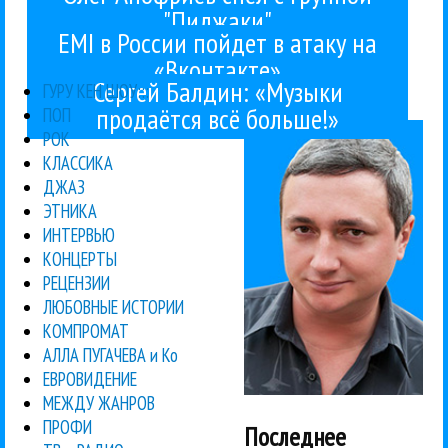
"Пиджаки"
EMI в России пойдет в атаку на
«Вконтакте»
Сергей Балдин: «Музыки
Гуру Кен
ГУРУ КЕН ШОУ:::
продаётся всё больше!»
ПОП
РОК
КЛАССИКА
ДЖАЗ
ЭТНИКА
ИНТЕРВЬЮ
КОНЦЕРТЫ
РЕЦЕНЗИИ
ЛЮБОВНЫЕ ИСТОРИИ
КОМПРОМАТ
АЛЛА ПУГАЧЕВА и Ко
ЕВРОВИДЕНИЕ
МЕЖДУ ЖАНРОВ
ПРОФИ
Последнее